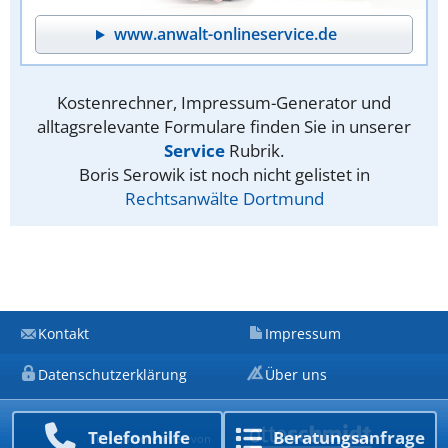
www.anwalt-onlineservice.de
Kostenrechner, Impressum-Generator und
alltagsrelevante Formulare finden Sie in unserer
Service
Rubrik.
Boris Serowik ist noch nicht gelistet in
Rechtsanwälte Dortmund
Kontakt
Impressum
Datenschutzerklärung
Über uns
Telefon­hilfe
Beratungs­anfrage
Ein Unternehmen von