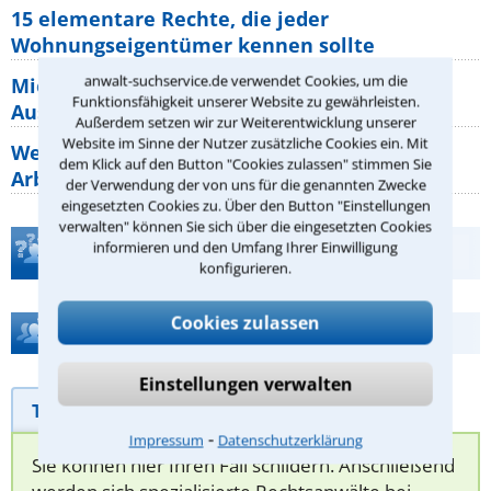
15 elementare Rechte, die jeder
Wohnungseigentümer kennen sollte
anwalt-suchservice.de verwendet Cookies, um die
Mietpreisbremse 2026: Alle Regeln,
Funktionsfähigkeit unserer Website zu gewährleisten.
Ausnahmen und Rechte für Mieter
Außerdem setzen wir zur Weiterentwicklung unserer
Website im Sinne der Nutzer zusätzliche Cookies ein. Mit
Welche Regeln für Teilnahme, Urlaub,
dem Klick auf den Button "Cookies zulassen" stimmen Sie
Arbeitszeit gelten beim
der Verwendung der von uns für die genannten Zwecke
eingesetzten Cookies zu. Über den Button "Einstellungen
verwalten" können Sie sich über die eingesetzten Cookies
informieren und den Umfang Ihrer Einwilligung
Teste Dein Rechtswissen
konfigurieren.
Cookies zulassen
Hilfe bei Ihrer Anwaltsuche?
Einstellungen verwalten
Telefonhilfe
Beratungsanfrage
⁃
Impressum
Datenschutzerklärung
Sie können hier Ihren Fall schildern. Anschließend