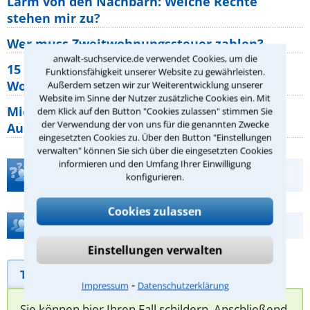
Lärm von den Nachbarn: Welche Rechte
stehen mir zu?
Wer muss Zweitwohnungssteuer zahlen?
anwalt-suchservice.de verwendet Cookies, um die
15 elementare Rechte, die jeder
Funktionsfähigkeit unserer Website zu gewährleisten.
Wohnungseigentümer kennen sollte
Außerdem setzen wir zur Weiterentwicklung unserer
Website im Sinne der Nutzer zusätzliche Cookies ein. Mit
Mietpreisbremse 2026: Alle Regeln,
dem Klick auf den Button "Cookies zulassen" stimmen Sie
der Verwendung der von uns für die genannten Zwecke
Ausnahmen und Rechte für Mieter
eingesetzten Cookies zu. Über den Button "Einstellungen
verwalten" können Sie sich über die eingesetzten Cookies
informieren und den Umfang Ihrer Einwilligung
Teste Dein Rechtswissen
konfigurieren.
Cookies zulassen
Hilfe bei Ihrer Anwaltsuche?
Einstellungen verwalten
Telefonhilfe
Beratungsanfrage
⁃
Impressum
Datenschutzerklärung
Sie können hier Ihren Fall schildern. Anschließend