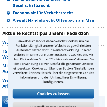
Gesellschaftsrecht
Fachanwalt für Verkehrsrecht
Anwalt Handelsrecht Offenbach am Main
Aktuelle Rechtstipps unserer Redaktion
anwalt-suchservice.de verwendet Cookies, um die
Wer muss Zweitwohnungssteuer zahlen?
Funktionsfähigkeit unserer Website zu gewährleisten.
Außerdem setzen wir zur Weiterentwicklung unserer
15 elementare Rechte, die jeder
Website im Sinne der Nutzer zusätzliche Cookies ein. Mit
Wohnungseigentümer kennen sollte
dem Klick auf den Button "Cookies zulassen" stimmen Sie
der Verwendung der von uns für die genannten Zwecke
Mietpreisbremse 2026: Alle Regeln,
eingesetzten Cookies zu. Über den Button "Einstellungen
Ausnahmen und Rechte für Mieter
verwalten" können Sie sich über die eingesetzten Cookies
informieren und den Umfang Ihrer Einwilligung
Welche Regeln für Teilnahme, Urlaub,
konfigurieren.
Arbeitszeit gelten beim
Cookies zulassen
Teste Dein Rechtswissen