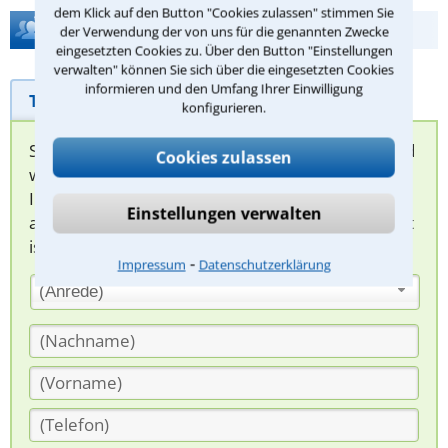
dem Klick auf den Button "Cookies zulassen" stimmen Sie
Hilfe bei Ihrer Anwaltsuche?
der Verwendung der von uns für die genannten Zwecke
eingesetzten Cookies zu. Über den Button "Einstellungen
verwalten" können Sie sich über die eingesetzten Cookies
informieren und den Umfang Ihrer Einwilligung
Telefonhilfe
Beratungsanfrage
konfigurieren.
Sie können hier Ihren Fall schildern. Anschließend
Cookies zulassen
werden sich spezialisierte Rechtsanwälte bei
Ihnen melden, um das weitere Vorgehen
Einstellungen verwalten
abzuklären. Die Rückmeldung durch einen Anwalt
ist für Sie kostenlos.
⁃
Impressum
Datenschutzerklärung
(Anrede)