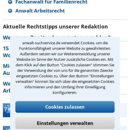
Fachanwalt für Familienrecht
Anwalt Arbeitsrecht
Aktuelle Rechtstipps unserer Redaktion
Wer muss Zweitwohnungssteuer zahlen?
anwalt-suchservice.de verwendet Cookies, um die
15 elementare Rechte, die jeder
Funktionsfähigkeit unserer Website zu gewährleisten.
Außerdem setzen wir zur Weiterentwicklung unserer
Wohnungseigentümer kennen sollte
Website im Sinne der Nutzer zusätzliche Cookies ein. Mit
dem Klick auf den Button "Cookies zulassen" stimmen Sie
Mietpreisbremse 2026: Alle Regeln,
der Verwendung der von uns für die genannten Zwecke
Ausnahmen und Rechte für Mieter
eingesetzten Cookies zu. Über den Button "Einstellungen
verwalten" können Sie sich über die eingesetzten Cookies
Welche Regeln für Teilnahme, Urlaub,
informieren und den Umfang Ihrer Einwilligung
Arbeitszeit gelten beim
konfigurieren.
Cookies zulassen
Teste Dein Rechtswissen
Einstellungen verwalten