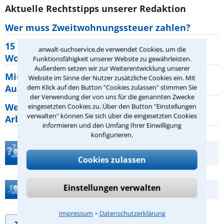
Aktuelle Rechtstipps unserer Redaktion
Wer muss Zweitwohnungssteuer zahlen?
15 elementare Rechte, die jeder
anwalt-suchservice.de verwendet Cookies, um die
Wohnungseigentümer kennen sollte
Funktionsfähigkeit unserer Website zu gewährleisten.
Außerdem setzen wir zur Weiterentwicklung unserer
Mietpreisbremse 2026: Alle Regeln,
Website im Sinne der Nutzer zusätzliche Cookies ein. Mit
Ausnahmen und Rechte für Mieter
dem Klick auf den Button "Cookies zulassen" stimmen Sie
der Verwendung der von uns für die genannten Zwecke
Welche Regeln für Teilnahme, Urlaub,
eingesetzten Cookies zu. Über den Button "Einstellungen
verwalten" können Sie sich über die eingesetzten Cookies
Arbeitszeit gelten beim
informieren und den Umfang Ihrer Einwilligung
konfigurieren.
Teste Dein Rechtswissen
Cookies zulassen
Einstellungen verwalten
Hilfe bei Ihrer Anwaltsuche?
⁃
Impressum
Datenschutzerklärung