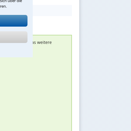
sich über die
ren.
nen melden, um das weitere