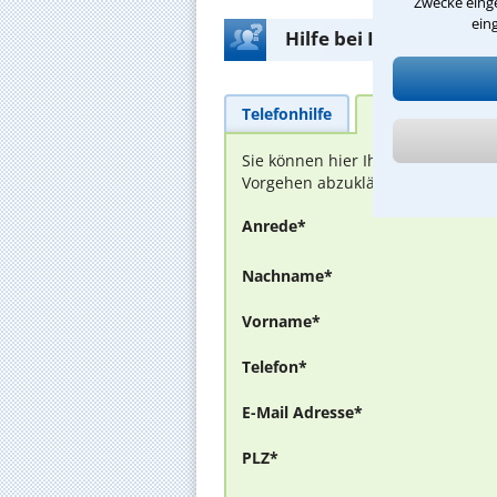
Zwecke einge
ein
Hilfe bei Ihrer Anwalt
Telefonhilfe
Beratungsanfra
Sie können hier Ihren Fall schild
Vorgehen abzuklären. Die Rückmel
Anrede*
Nachname*
Vorname*
Telefon*
E-Mail Adresse*
PLZ*