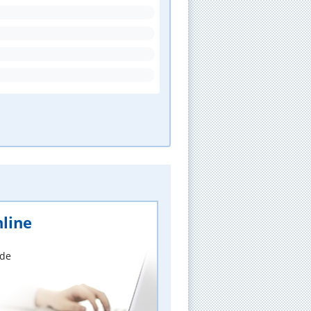
line
nde