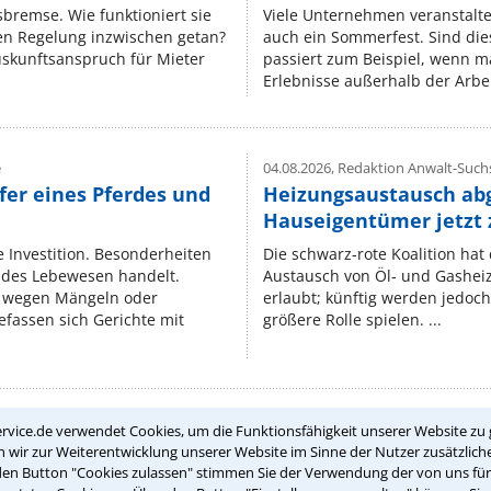
isbremse. Wie funktioniert sie
Viele Unternehmen veranstalt
nen Regelung inzwischen getan?
auch ein Sommerfest. Sind dies
uskunftsanspruch für Mieter
passiert zum Beispiel, wenn m
Erlebnisse außerhalb der Arbeit
e
04.08.2026,
Redaktion Anwalt-Suchs
fer eines Pferdes und
Heizungsaustausch ab
Hauseigentümer jetzt
e Investition. Besonderheiten
Die schwarz-rote Koalition ha
endes Lebewesen handelt.
Austausch von Öl‑ und Gasheiz
 wegen Mängeln oder
erlaubt; künftig werden jedoch
fassen sich Gerichte mit
größere Rolle spielen. ...
rvice.de verwendet Cookies, um die Funktionsfähigkeit unserer Website zu 
Teste Dein Rechtswissen
wir zur Weiterentwicklung unserer Website im Sinne der Nutzer zusätzliche
den Button "Cookies zulassen" stimmen Sie der Verwendung der von uns fü