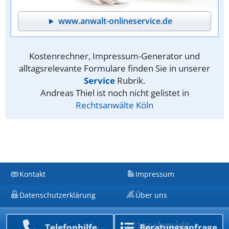
www.anwalt-onlineservice.de
Kostenrechner, Impressum-Generator und
alltagsrelevante Formulare finden Sie in unserer
Service
Rubrik.
Andreas Thiel ist noch nicht gelistet in
Rechtsanwälte Köln
Kontakt
Impressum
Datenschutzerklärung
Über uns
Telefon­hilfe
Beratungs­anfrage
Ein Unternehmen von