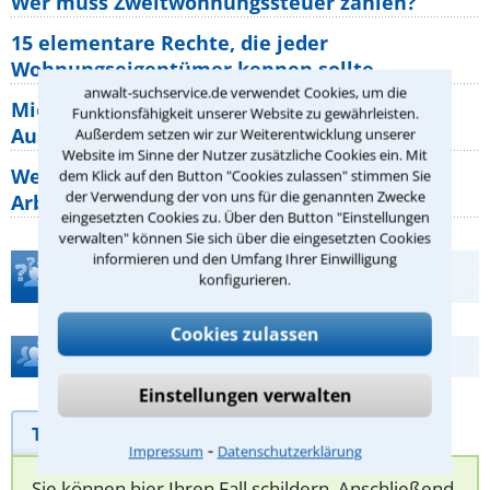
Wer muss Zweitwohnungssteuer zahlen?
15 elementare Rechte, die jeder
Wohnungseigentümer kennen sollte
anwalt-suchservice.de verwendet Cookies, um die
Mietpreisbremse 2026: Alle Regeln,
Funktionsfähigkeit unserer Website zu gewährleisten.
Ausnahmen und Rechte für Mieter
Außerdem setzen wir zur Weiterentwicklung unserer
Website im Sinne der Nutzer zusätzliche Cookies ein. Mit
Welche Regeln für Teilnahme, Urlaub,
dem Klick auf den Button "Cookies zulassen" stimmen Sie
der Verwendung der von uns für die genannten Zwecke
Arbeitszeit gelten beim
eingesetzten Cookies zu. Über den Button "Einstellungen
verwalten" können Sie sich über die eingesetzten Cookies
informieren und den Umfang Ihrer Einwilligung
Teste Dein Rechtswissen
konfigurieren.
Cookies zulassen
Hilfe bei Ihrer Anwaltsuche?
Einstellungen verwalten
Telefonhilfe
Beratungsanfrage
⁃
Impressum
Datenschutzerklärung
Sie können hier Ihren Fall schildern. Anschließend