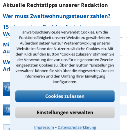
Aktuelle Rechtstipps unserer Redaktion
Wer muss Zweitwohnungssteuer zahlen?
15 elementare Rechte, die jeder
anwalt-suchservice.de verwendet Cookies, um die
Wohnungseigentümer kennen sollte
Funktionsfähigkeit unserer Website zu gewährleisten.
Außerdem setzen wir zur Weiterentwicklung unserer
Mietpreisbremse 2026: Alle Regeln,
Website im Sinne der Nutzer zusätzliche Cookies ein. Mit
Ausnahmen und Rechte für Mieter
dem Klick auf den Button "Cookies zulassen" stimmen Sie
der Verwendung der von uns für die genannten Zwecke
Welche Regeln für Teilnahme, Urlaub,
eingesetzten Cookies zu. Über den Button "Einstellungen
Arbeitszeit gelten beim
verwalten" können Sie sich über die eingesetzten Cookies
informieren und den Umfang Ihrer Einwilligung
konfigurieren.
Teste Dein Rechtswissen
Cookies zulassen
Hilfe bei Ihrer Anwaltsuche?
Einstellungen verwalten
⁃
Impressum
Datenschutzerklärung