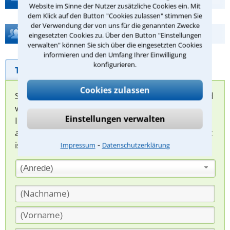
Website im Sinne der Nutzer zusätzliche Cookies ein. Mit
dem Klick auf den Button "Cookies zulassen" stimmen Sie
der Verwendung der von uns für die genannten Zwecke
Hilfe bei Ihrer Anwaltsuche?
eingesetzten Cookies zu. Über den Button "Einstellungen
verwalten" können Sie sich über die eingesetzten Cookies
informieren und den Umfang Ihrer Einwilligung
konfigurieren.
Telefonhilfe
Beratungsanfrage
Cookies zulassen
Sie können hier Ihren Fall schildern. Anschließend
werden sich spezialisierte Rechtsanwälte bei
Einstellungen verwalten
Ihnen melden, um das weitere Vorgehen
abzuklären. Die Rückmeldung durch einen Anwalt
⁃
ist für Sie kostenlos.
Impressum
Datenschutzerklärung
(Anrede)