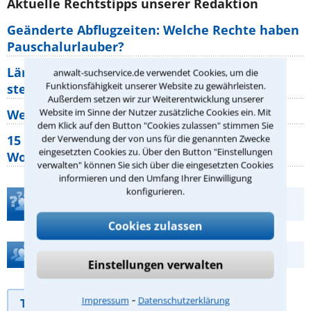
Aktuelle Rechtstipps unserer Redaktion
Geänderte Abflugzeiten: Welche Rechte haben
Pauschalurlauber?
Lärm von den Nachbarn: Welche Rechte
anwalt-suchservice.de verwendet Cookies, um die
Funktionsfähigkeit unserer Website zu gewährleisten.
stehen mir zu?
Außerdem setzen wir zur Weiterentwicklung unserer
Website im Sinne der Nutzer zusätzliche Cookies ein. Mit
Wer muss Zweitwohnungssteuer zahlen?
dem Klick auf den Button "Cookies zulassen" stimmen Sie
15 elementare Rechte, die jeder
der Verwendung der von uns für die genannten Zwecke
eingesetzten Cookies zu. Über den Button "Einstellungen
Wohnungseigentümer kennen sollte
verwalten" können Sie sich über die eingesetzten Cookies
informieren und den Umfang Ihrer Einwilligung
konfigurieren.
Teste Dein Rechtswissen
Cookies zulassen
Hilfe bei Ihrer Anwaltsuche?
Einstellungen verwalten
⁃
Impressum
Datenschutzerklärung
Telefonhilfe
Beratungsanfrage