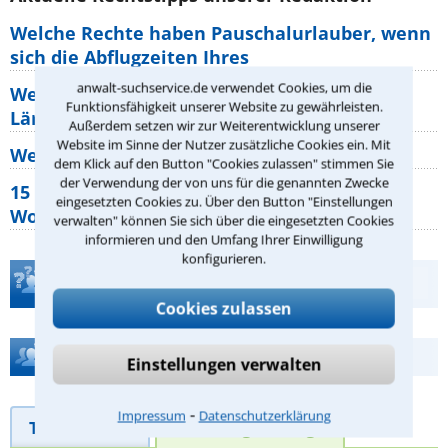
Welche Rechte haben Pauschalurlauber, wenn
sich die Abflugzeiten Ihres
anwalt-suchservice.de verwendet Cookies, um die
Welche Rechte habe ich, wenn die Nachbarn
Funktionsfähigkeit unserer Website zu gewährleisten.
Lärm machen?
Außerdem setzen wir zur Weiterentwicklung unserer
Website im Sinne der Nutzer zusätzliche Cookies ein. Mit
Wer muss Zweitwohnungssteuer zahlen?
dem Klick auf den Button "Cookies zulassen" stimmen Sie
der Verwendung der von uns für die genannten Zwecke
15 elementare Rechte, die jeder
eingesetzten Cookies zu. Über den Button "Einstellungen
Wohnungseigentümer kennen sollte
verwalten" können Sie sich über die eingesetzten Cookies
informieren und den Umfang Ihrer Einwilligung
konfigurieren.
Teste Dein Rechtswissen
Cookies zulassen
Hilfe bei Ihrer Anwaltsuche?
Einstellungen verwalten
⁃
Impressum
Datenschutzerklärung
Telefonhilfe
Beratungsanfrage