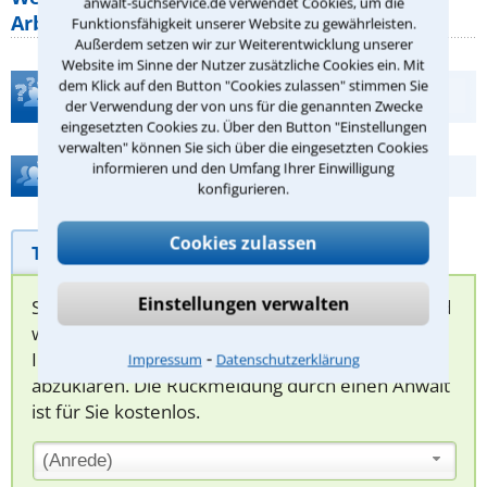
anwalt-suchservice.de verwendet Cookies, um die
Arbeitszeit gelten beim
Funktionsfähigkeit unserer Website zu gewährleisten.
Außerdem setzen wir zur Weiterentwicklung unserer
Website im Sinne der Nutzer zusätzliche Cookies ein. Mit
dem Klick auf den Button "Cookies zulassen" stimmen Sie
Teste Dein Rechtswissen
der Verwendung der von uns für die genannten Zwecke
eingesetzten Cookies zu. Über den Button "Einstellungen
verwalten" können Sie sich über die eingesetzten Cookies
informieren und den Umfang Ihrer Einwilligung
Hilfe bei Ihrer Anwaltsuche?
konfigurieren.
Cookies zulassen
Telefonhilfe
Beratungsanfrage
Einstellungen verwalten
Sie können hier Ihren Fall schildern. Anschließend
werden sich spezialisierte Rechtsanwälte bei
⁃
Ihnen melden, um das weitere Vorgehen
Impressum
Datenschutzerklärung
abzuklären. Die Rückmeldung durch einen Anwalt
ist für Sie kostenlos.
(Anrede)