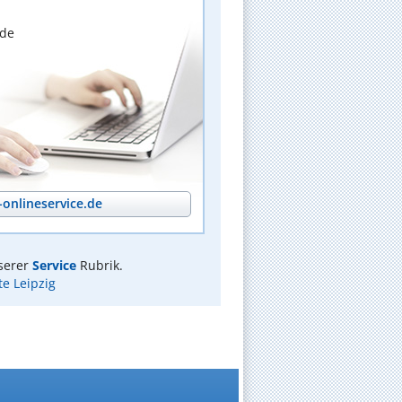
nde
onlineservice.de
serer
Service
Rubrik.
e Leipzig