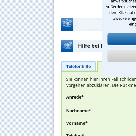
anwalt-suchse
Außerdem setzen 
dem Klick auf 
Zwecke einge
ein
Hilfe bei Ihrer Anwalt
Telefonhilfe
Beratungsanfra
Sie können hier Ihren Fall schild
Vorgehen abzuklären. Die Rückmel
Anrede*
Nachname*
Vorname*
Telefon*