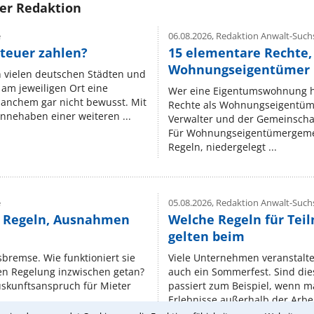
rer Redaktion
e
06.08.2026,
Redaktion Anwalt-Suchs
teuer zahlen?
15 elementare Rechte, 
Wohnungseigentümer k
n vielen deutschen Städten und
am jeweiligen Ort eine
Wer eine Eigentumswohnung hat
manchem gar nicht bewusst. Mit
Rechte als Wohnungseigentüm
nnehaben einer weiteren ...
Verwalter und der Gemeinschaf
Für Wohnungseigentümergemei
Regeln, niedergelegt ...
e
05.08.2026,
Redaktion Anwalt-Suchs
e Regeln, Ausnahmen
Welche Regeln für Teil
gelten beim
isbremse. Wie funktioniert sie
Viele Unternehmen veranstalt
nen Regelung inzwischen getan?
auch ein Sommerfest. Sind dies
uskunftsanspruch für Mieter
passiert zum Beispiel, wenn m
Erlebnisse außerhalb der Arbeit