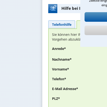
Zwecke einge
ein
Hilfe bei Ihrer Anwalt
Telefonhilfe
Beratungsanfra
Sie können hier Ihren Fall schild
Vorgehen abzuklären. Die Rückmel
Anrede*
Nachname*
Vorname*
Telefon*
E-Mail Adresse*
PLZ*