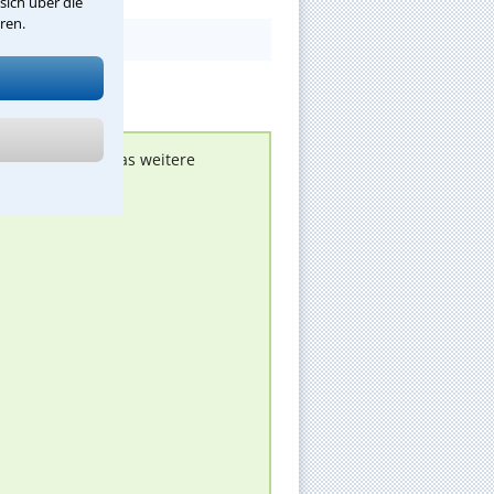
sich über die
ren.
nen melden, um das weitere