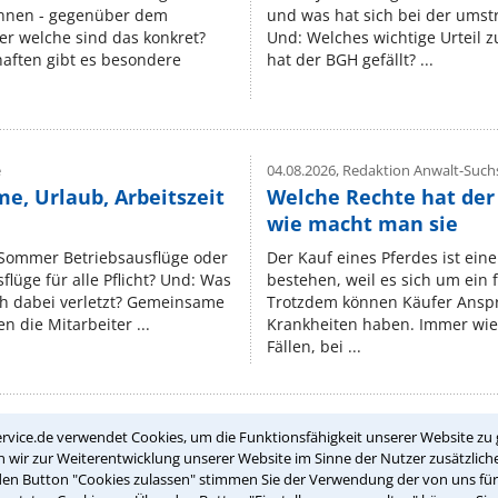
nnen - gegenüber dem
und was hat sich bei der umst
er welche sind das konkret?
Und: Welches wichtige Urteil 
ften gibt es besondere
hat der BGH gefällt? ...
e
04.08.2026,
Redaktion Anwalt-Suchs
e, Urlaub, Arbeitszeit
Welche Rechte hat der
wie macht man sie
 Sommer Betriebsausflüge oder
Der Kauf eines Pferdes ist ein
lüge für alle Pflicht? Und: Was
bestehen, weil es sich um ein
ch dabei verletzt? Gemeinsame
Trotzdem können Käufer Ansp
n die Mitarbeiter ...
Krankheiten haben. Immer wied
Fällen, bei ...
rvice.de verwendet Cookies, um die Funktionsfähigkeit unserer Website zu 
Teste Dein Rechtswissen
wir zur Weiterentwicklung unserer Website im Sinne der Nutzer zusätzliche
den Button "Cookies zulassen" stimmen Sie der Verwendung der von uns fü