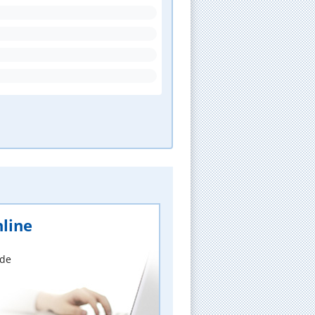
line
nde