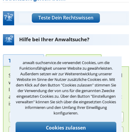
Teste Dein Rechtswissen
Hilfe bei Ihrer Anwaltsuche?
Telefonhilfe
Beratungsanfrage
anwalt-suchservice.de verwendet Cookies, um die
Funktionsfähigkeit unserer Website zu gewährleisten.
Außerdem setzen wir zur Weiterentwicklung unserer
Sie können hier Ihren Fall schildern. Anschließend
Website im Sinne der Nutzer zusätzliche Cookies ein. Mit
werden sich spezialisierte Rechtsanwälte bei
dem Klick auf den Button "Cookies zulassen" stimmen Sie
Ihnen melden, um das weitere Vorgehen
der Verwendung der von uns für die genannten Zwecke
abzuklären. Die Rückmeldung durch einen Anwalt
eingesetzten Cookies zu. Über den Button "Einstellungen
verwalten" können Sie sich über die eingesetzten Cookies
ist für Sie kostenlos.
informieren und den Umfang Ihrer Einwilligung
konfigurieren.
(Anrede)
Cookies zulassen