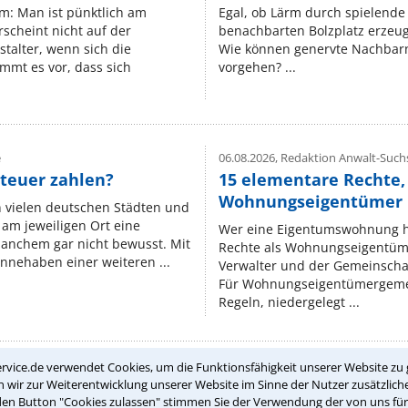
um: Man ist pünktlich am
Egal, ob Lärm durch spielende 
rscheint nicht auf der
benachbarten Bolzplatz erzeugt 
stalter, wenn sich die
Wie können genervte Nachbarn
mmt es vor, dass sich
vorgehen? ...
e
06.08.2026,
Redaktion Anwalt-Suchs
teuer zahlen?
15 elementare Rechte, 
Wohnungseigentümer k
n vielen deutschen Städten und
am jeweiligen Ort eine
Wer eine Eigentumswohnung hat
manchem gar nicht bewusst. Mit
Rechte als Wohnungseigentüm
nnehaben einer weiteren ...
Verwalter und der Gemeinschaf
Für Wohnungseigentümergemei
Regeln, niedergelegt ...
rvice.de verwendet Cookies, um die Funktionsfähigkeit unserer Website zu 
wir zur Weiterentwicklung unserer Website im Sinne der Nutzer zusätzliche
Teste Dein Rechtswissen
den Button "Cookies zulassen" stimmen Sie der Verwendung der von uns fü