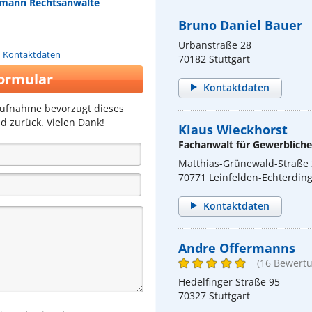
ußmann Rechtsanwälte
Bruno Daniel Bauer
Urbanstraße 28
n Kontaktdaten
70182 Stuttgart
ormular
Kontaktdaten
aufnahme bevorzugt dieses
d zurück. Vielen Dank!
Klaus Wieckhorst
Fachanwalt für Gewerblich
Matthias-Grünewald-Straße
70771 Leinfelden-Echterdin
Kontaktdaten
Andre Offermanns
(16 Bewert
Hedelfinger Straße 95
70327 Stuttgart