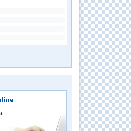
line
nde