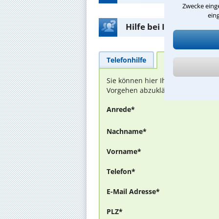
Zwecke einge
ein
Hilfe bei Ihrer Anwalt
Telefonhilfe
Beratungsanfra
Sie können hier Ihren Fall schild
Vorgehen abzuklären. Die Rückmel
Anrede*
Nachname*
Vorname*
Telefon*
E-Mail Adresse*
PLZ*