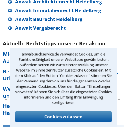
Anwalt Architektenrecht Heidelberg
Anwalt Immobilienrecht Heidelberg
Anwalt Baurecht Heidelberg
Anwalt Vergaberecht
Aktuelle Rechtstipps unserer Redaktion
Mietpreisbremse 2026: Alle Regeln,
anwalt-suchservice.de verwendet Cookies, um die
Funktionsfähigkeit unserer Website zu gewährleisten.
Ausnahmen und Rechte für Mieter
Außerdem setzen wir zur Weiterentwicklung unserer
Website im Sinne der Nutzer zusätzliche Cookies ein. Mit
Betriebsausflug: 11 Antworten zu Teilnahme,
dem Klick auf den Button "Cookies zulassen" stimmen Sie
Urlaub, Arbeitszeit
der Verwendung der von uns für die genannten Zwecke
eingesetzten Cookies zu. Über den Button "Einstellungen
Welche Rechte hat der Käufer eines Pferdes
verwalten" können Sie sich über die eingesetzten Cookies
und wie macht man sie
informieren und den Umfang Ihrer Einwilligung
konfigurieren.
Heizungsaustausch abgesagt: Was müssen
Hauseigentümer jetzt zum Thema
Cookies zulassen