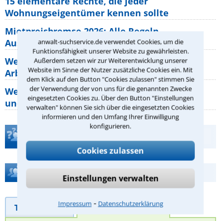
15 elementare Rechte, die jeder
Wohnungseigentümer kennen sollte
Mietpreisbremse 2026: Alle Regeln,
Ausnahmen und Rechte für Mieter
anwalt-suchservice.de verwendet Cookies, um die
Funktionsfähigkeit unserer Website zu gewährleisten.
Welche Regeln für Teilnahme, Urlaub,
Außerdem setzen wir zur Weiterentwicklung unserer
Website im Sinne der Nutzer zusätzliche Cookies ein. Mit
Arbeitszeit gelten beim
dem Klick auf den Button "Cookies zulassen" stimmen Sie
der Verwendung der von uns für die genannten Zwecke
Welche Rechte hat der Käufer eines Pferdes
eingesetzten Cookies zu. Über den Button "Einstellungen
und wie macht man sie
verwalten" können Sie sich über die eingesetzten Cookies
informieren und den Umfang Ihrer Einwilligung
konfigurieren.
Teste Dein Rechtswissen
Cookies zulassen
Hilfe bei Ihrer Anwaltsuche?
Einstellungen verwalten
⁃
Impressum
Datenschutzerklärung
Telefonhilfe
Beratungsanfrage