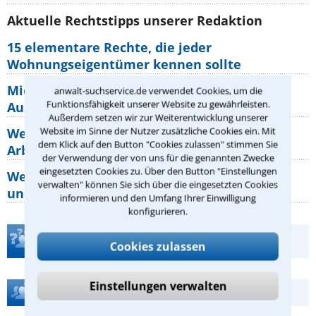
Aktuelle Rechtstipps unserer Redaktion
15 elementare Rechte, die jeder
Wohnungseigentümer kennen sollte
Mietpreisbremse 2026: Alle Regeln,
anwalt-suchservice.de verwendet Cookies, um die
Funktionsfähigkeit unserer Website zu gewährleisten.
Ausnahmen und Rechte für Mieter
Außerdem setzen wir zur Weiterentwicklung unserer
Website im Sinne der Nutzer zusätzliche Cookies ein. Mit
Welche Regeln für Teilnahme, Urlaub,
dem Klick auf den Button "Cookies zulassen" stimmen Sie
Arbeitszeit gelten beim
der Verwendung der von uns für die genannten Zwecke
eingesetzten Cookies zu. Über den Button "Einstellungen
Welche Rechte hat der Käufer eines Pferdes
verwalten" können Sie sich über die eingesetzten Cookies
und wie macht man sie
informieren und den Umfang Ihrer Einwilligung
konfigurieren.
Teste Dein Rechtswissen
Cookies zulassen
Einstellungen verwalten
Hilfe bei Ihrer Anwaltsuche?