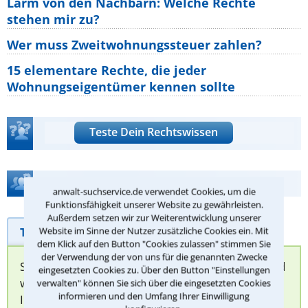
Lärm von den Nachbarn: Welche Rechte
stehen mir zu?
Wer muss Zweitwohnungssteuer zahlen?
15 elementare Rechte, die jeder
Wohnungseigentümer kennen sollte
Teste Dein Rechtswissen
Hilfe bei Ihrer Anwaltsuche?
anwalt-suchservice.de verwendet Cookies, um die
Funktionsfähigkeit unserer Website zu gewährleisten.
Außerdem setzen wir zur Weiterentwicklung unserer
Telefonhilfe
Beratungsanfrage
Website im Sinne der Nutzer zusätzliche Cookies ein. Mit
dem Klick auf den Button "Cookies zulassen" stimmen Sie
der Verwendung der von uns für die genannten Zwecke
Sie können hier Ihren Fall schildern. Anschließend
eingesetzten Cookies zu. Über den Button "Einstellungen
werden sich spezialisierte Rechtsanwälte bei
verwalten" können Sie sich über die eingesetzten Cookies
informieren und den Umfang Ihrer Einwilligung
Ihnen melden, um das weitere Vorgehen