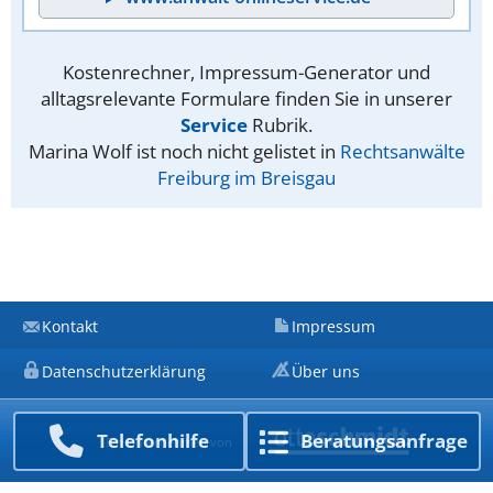
Kostenrechner, Impressum-Generator und
alltagsrelevante Formulare finden Sie in unserer
Service
Rubrik.
Marina Wolf ist noch nicht gelistet in
Rechtsanwälte
Freiburg im Breisgau
Kontakt
Impressum
Datenschutzerklärung
Über uns
Telefon­hilfe
Beratungs­anfrage
Ein Unternehmen von