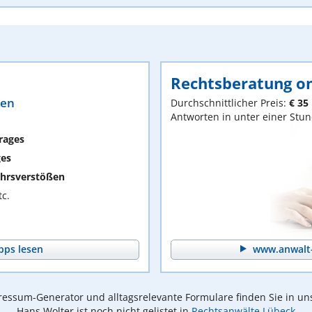
Rechtsberatung on
ten
Durchschnittlicher Preis:
€ 35
Antworten in unter einer Stu
rages
ges
hrsverstößen
c.
pps lesen
www.anwalt-
essum-Generator und alltagsrelevante Formulare finden Sie in un
Hans Wolter ist noch nicht gelistet in
Rechtsanwälte Lübeck