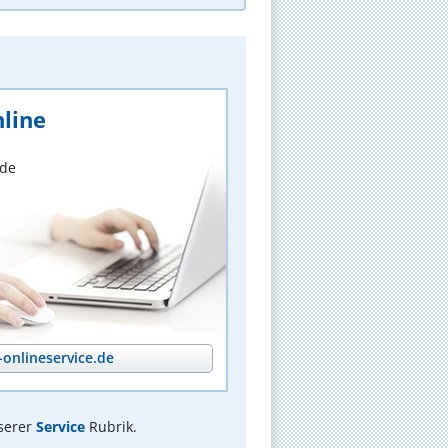
line
nde
onlineservice.de
serer
Service
Rubrik.