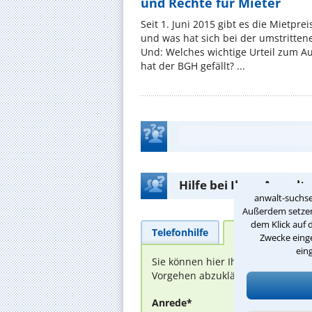
und Rechte für Mieter
Seit 1. Juni 2015 gibt es die Mietpre
und was hat sich bei der umstritte
Und: Welches wichtige Urteil zum A
hat der BGH gefällt? ...
Hilfe bei Ihrer Anwalt
anwalt-suchse
Außerdem setzen 
dem Klick auf 
Telefonhilfe
Beratungsanfra
Zwecke einge
ein
Sie können hier Ihren Fall schild
Vorgehen abzuklären. Die Rückmel
Anrede*