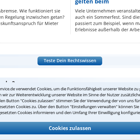
gelten beim
isbremse. Wie funktioniert sie
Viele Unternehmen veranstalt
nen Regelung inzwischen getan?
auch ein Sommerfest. Sind dies
uskunftsanspruch für Mieter
passiert zum Beispiel, wenn m
Erlebnisse außerhalb der Arbeit
Teste Dein Rechtswissen
suche?
rvice.de verwendet Cookies, um die Funktionsfähigkeit unserer Website zu 
wir zur Weiterentwicklung unserer Website im Sinne der Nutzer zusätzliche
den Button "Cookies zulassen" stimmen Sie der Verwendung der von uns fü
ge
setzten Cookies zu. Über den Button "Einstellungen verwalten" können Sie 
gesetzten Cookies informieren und den Umfang Ihrer Einwilligung konfigurie
ern. Anschließend werden sich spezialisierte Rechtsanwälte bei Ih
dung durch einen Anwalt ist für Sie kostenlos.
Cookies zulassen
(Anrede)