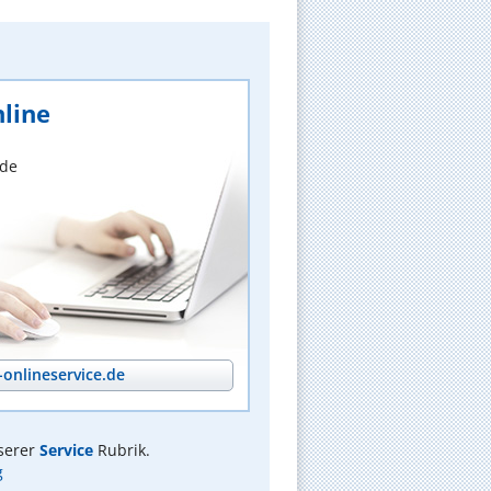
line
nde
onlineservice.de
serer
Service
Rubrik.
g