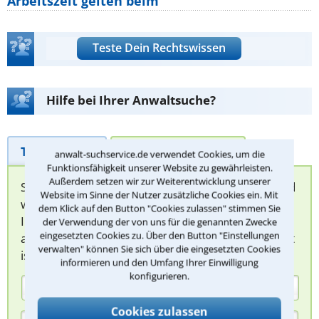
Arbeitszeit gelten beim
Teste Dein Rechtswissen
Hilfe bei Ihrer Anwaltsuche?
Telefonhilfe
Beratungsanfrage
anwalt-suchservice.de verwendet Cookies, um die
Funktionsfähigkeit unserer Website zu gewährleisten.
Außerdem setzen wir zur Weiterentwicklung unserer
Sie können hier Ihren Fall schildern. Anschließend
Website im Sinne der Nutzer zusätzliche Cookies ein. Mit
werden sich spezialisierte Rechtsanwälte bei
dem Klick auf den Button "Cookies zulassen" stimmen Sie
Ihnen melden, um das weitere Vorgehen
der Verwendung der von uns für die genannten Zwecke
eingesetzten Cookies zu. Über den Button "Einstellungen
abzuklären. Die Rückmeldung durch einen Anwalt
verwalten" können Sie sich über die eingesetzten Cookies
ist für Sie kostenlos.
informieren und den Umfang Ihrer Einwilligung
konfigurieren.
(Anrede)
Cookies zulassen