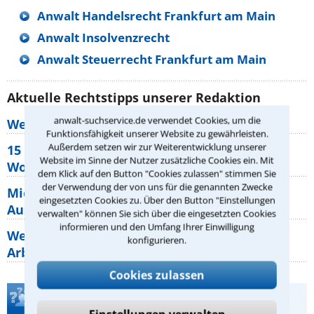
Anwalt Handelsrecht Frankfurt am Main
Anwalt Insolvenzrecht
Anwalt Steuerrecht Frankfurt am Main
Aktuelle Rechtstipps unserer Redaktion
anwalt-suchservice.de verwendet Cookies, um die
Wer muss Zweitwohnungssteuer zahlen?
Funktionsfähigkeit unserer Website zu gewährleisten.
Außerdem setzen wir zur Weiterentwicklung unserer
15 elementare Rechte, die jeder
Website im Sinne der Nutzer zusätzliche Cookies ein. Mit
Wohnungseigentümer kennen sollte
dem Klick auf den Button "Cookies zulassen" stimmen Sie
der Verwendung der von uns für die genannten Zwecke
Mietpreisbremse 2026: Alle Regeln,
eingesetzten Cookies zu. Über den Button "Einstellungen
Ausnahmen und Rechte für Mieter
verwalten" können Sie sich über die eingesetzten Cookies
informieren und den Umfang Ihrer Einwilligung
Welche Regeln für Teilnahme, Urlaub,
konfigurieren.
Arbeitszeit gelten beim
Cookies zulassen
Teste Dein Rechtswissen