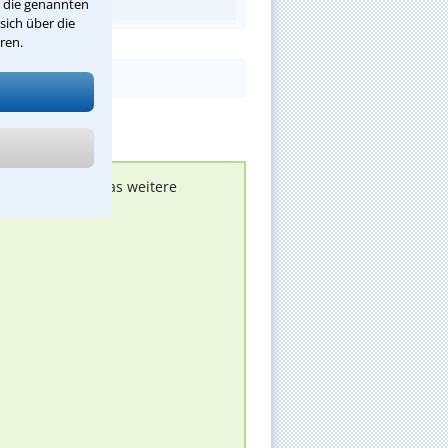
r die genannten
sich über die
ren.
nen melden, um das weitere