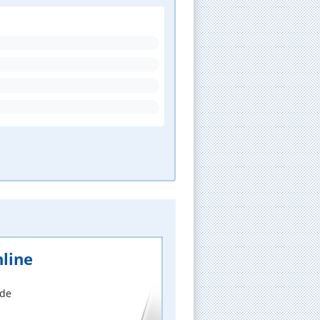
line
nde