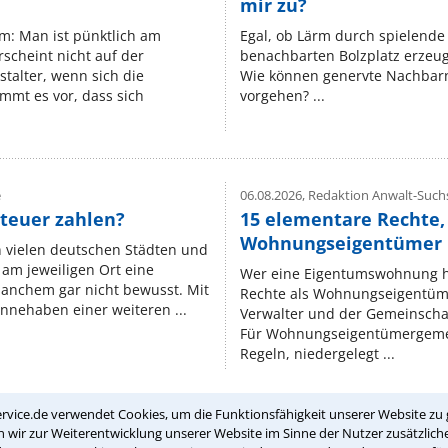
mir zu?
um: Man ist pünktlich am
Egal, ob Lärm durch spielende 
rscheint nicht auf der
benachbarten Bolzplatz erzeugt 
stalter, wenn sich die
Wie können genervte Nachbarn
mmt es vor, dass sich
vorgehen? ...
e
06.08.2026,
Redaktion Anwalt-Suchs
teuer zahlen?
15 elementare Rechte, 
Wohnungseigentümer k
n vielen deutschen Städten und
am jeweiligen Ort eine
Wer eine Eigentumswohnung hat
manchem gar nicht bewusst. Mit
Rechte als Wohnungseigentüm
nnehaben einer weiteren ...
Verwalter und der Gemeinschaf
Für Wohnungseigentümergemei
Regeln, niedergelegt ...
rvice.de verwendet Cookies, um die Funktionsfähigkeit unserer Website zu 
wir zur Weiterentwicklung unserer Website im Sinne der Nutzer zusätzliche