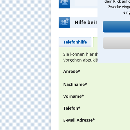
dem Klick auf 
Zwecke einge
ein
Hilfe bei Ihrer Anwalt
Telefonhilfe
Beratungsanfra
Sie können hier Ihren Fall schild
Vorgehen abzuklären. Die Rückmel
Anrede*
Nachname*
Vorname*
Telefon*
E-Mail Adresse*