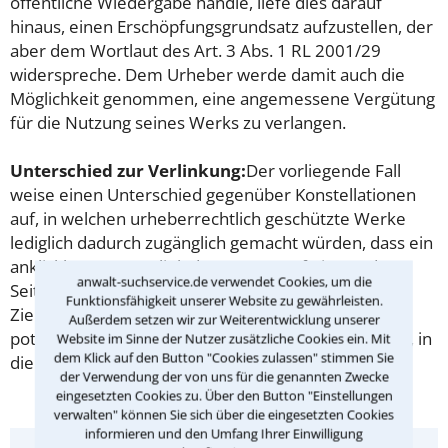
öffentliche Wiedergabe handle, liefe dies darauf
hinaus, einen Erschöpfungsgrundsatz aufzustellen, der
aber dem Wortlaut des Art. 3 Abs. 1 RL 2001/29
widerspreche. Dem Urheber werde damit auch die
Möglichkeit genommen, eine angemessene Vergütung
für die Nutzung seines Werks zu verlangen.
Unterschied zur Verlinkung:
Der vorliegende Fall
weise einen Unterschied gegenüber Konstellationen
auf, in welchen urheberrechtlich geschützte Werke
lediglich dadurch zugänglich gemacht würden, dass ein
anklickbarer Hyperlink den Nutzer auf eine andere
anwalt-suchservice.de verwendet Cookies, um die
Seite führe. Dort sei davon auszugehen, dass das
Funktionsfähigkeit unserer Website zu gewährleisten.
Zielpublikum der ursprünglichen Wiedergabe alle
Außerdem setzen wir zur Weiterentwicklung unserer
potentiellen Besucher der betreffenden Seite seien, in
Website im Sinne der Nutzer zusätzliche Cookies ein. Mit
dem Klick auf den Button "Cookies zulassen" stimmen Sie
die die Werke frei zugänglich eingestellt seien.
der Verwendung der von uns für die genannten Zwecke
eingesetzten Cookies zu. Über den Button "Einstellungen
verwalten" können Sie sich über die eingesetzten Cookies
informieren und den Umfang Ihrer Einwilligung