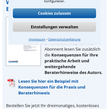
Wichtiger Hinweis zu dieser
konfigurieren.
Entscheidung:
Cookies zulassen
Quelle der
Urteilszusammenfassung:
Einstellungen verwalten
Zeitschrift „IT-Rechtsberater“
des juristischen Fachverlags
⁃
Impressum
Datenschutzerklärung
Dr. Otto Schmidt, Köln. Als
Abonnent lesen Sie zusätzlich
die
Konsequenzen für Ihre
praktische Arbeit und
weitergehende
Beraterhinweise des Autors.
Lesen Sie hier ein Beispiel mit
Konsequenzen für die Praxis und
Beraterhinweis
Bestellen Sie jetzt Ihr dreimonatiges, kostenloses