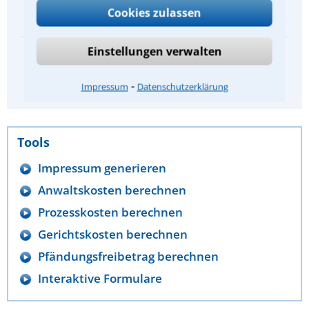
Cookies zulassen
1
2
3
4
5
Einstellungen verwalten
Bisher abgegebene Bewertungen:
⁃
Impressum
Datenschutzerklärung
4,0
/
5
(
418
Bewertungen)
Tools
Impressum generieren
Anwaltskosten berechnen
Prozesskosten berechnen
Gerichtskosten berechnen
Pfändungsfreibetrag berechnen
Interaktive Formulare