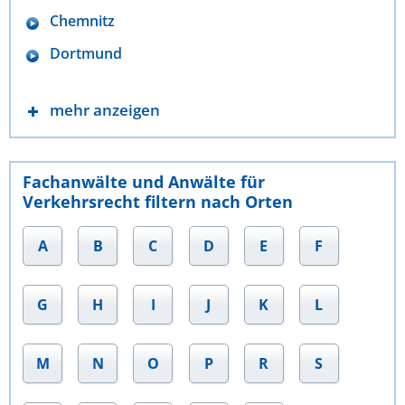
Chemnitz
Dortmund
mehr anzeigen
Fachanwälte und Anwälte für
Verkehrsrecht filtern nach Orten
A
B
C
D
E
F
G
H
I
J
K
L
M
N
O
P
R
S