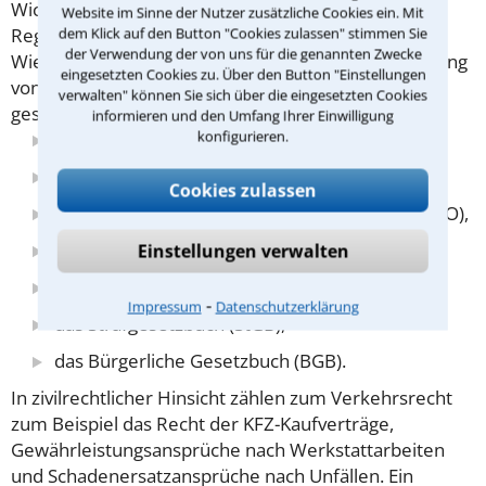
Wichtige Themen sind zum Beispiel die Folgen von
Website im Sinne der Nutzer zusätzliche Cookies ein. Mit
Regelverstößen im Straßenverkehr, die
dem Klick auf den Button "Cookies zulassen" stimmen Sie
der Verwendung der von uns für die genannten Zwecke
Wiedererlangung der Fahrerlaubnis und die Zulassung
eingesetzten Cookies zu. Über den Button "Einstellungen
von Fahrzeugen zum Straßenverkehr.
Wichtige
verwalten" können Sie sich über die eingesetzten Cookies
gesetzliche Regelungen sind zum Beispiel
informieren und den Umfang Ihrer Einwilligung
konfigurieren.
das Straßenverkehrsgesetz (StVG),
die Straßenverkehrsordnung (StVO),
Cookies zulassen
die Straßenverkehrs-Zulassungsordnung (StVZO),
die Fahrerlaubnis-Verordnung (FeV),
Einstellungen verwalten
das Ordnungswdrigkeitengesetz (OWiG),
⁃
Impressum
Datenschutzerklärung
das Strafgesetzbuch (StGB),
das Bürgerliche Gesetzbuch (BGB).
In zivilrechtlicher Hinsicht zählen zum Verkehrsrecht
zum Beispiel das Recht der KFZ-Kaufverträge,
Gewährleistungsansprüche nach Werkstattarbeiten
und Schadenersatzansprüche nach Unfällen.
Ein