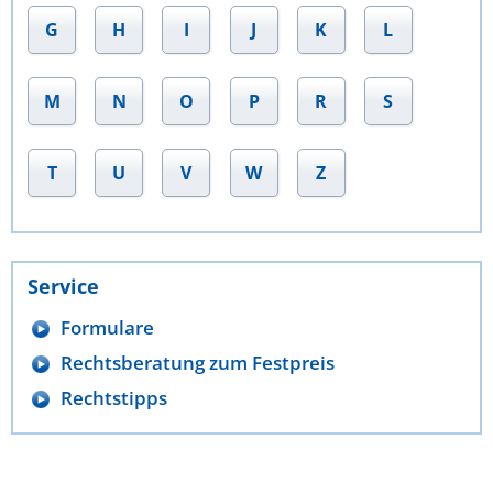
G
H
I
J
K
L
M
N
O
P
R
S
T
U
V
W
Z
Service
Formulare
Rechtsberatung zum Festpreis
Rechtstipps