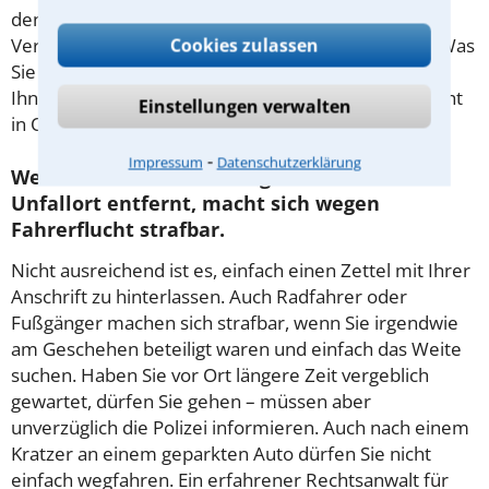
den Arbeitsplatz – kann das Gericht von der
Cookies zulassen
Verhängung einer solchen Zwangspause absehen. Was
Sie tun können, um ein Verbot abzuwenden, erklärt
Ihnen ein erfahrener Rechtsanwalt für Verkehrsrecht
Einstellungen verwalten
in Oldenburg.
⁃
Impressum
Datenschutzerklärung
Wer sich als Unfallbeteiligter einfach vom
Unfallort entfernt, macht sich wegen
Fahrerflucht strafbar.
Nicht ausreichend ist es, einfach einen Zettel mit Ihrer
Anschrift zu hinterlassen. Auch Radfahrer oder
Fußgänger machen sich strafbar, wenn Sie irgendwie
am Geschehen beteiligt waren und einfach das Weite
suchen. Haben Sie vor Ort längere Zeit vergeblich
gewartet, dürfen Sie gehen – müssen aber
unverzüglich die Polizei informieren. Auch nach einem
Kratzer an einem geparkten Auto dürfen Sie nicht
einfach wegfahren. Ein erfahrener Rechtsanwalt für