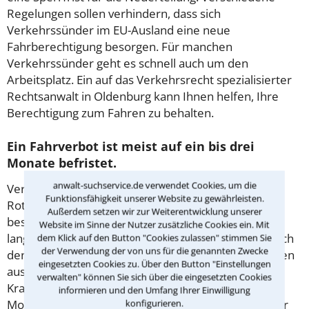
Regelungen sollen verhindern, dass sich
Verkehrssünder im EU-Ausland eine neue
Fahrberechtigung besorgen. Für manchen
Verkehrssünder geht es schnell auch um den
Arbeitsplatz. Ein auf das Verkehrsrecht spezialisierter
Rechtsanwalt in Oldenburg kann Ihnen helfen, Ihre
Berechtigung zum Fahren zu behalten.
Ein Fahrverbot ist meist auf ein bis drei
Monate befristet.
anwalt-suchservice.de verwendet Cookies, um die
Verhängt wird es zum Beispiel bei einem
Funktionsfähigkeit unserer Website zu gewährleisten.
Rotlichtverstoß, bei über 0,5 Promille oder
Außerdem setzen wir zur Weiterentwicklung unserer
bestimmten Tempoverstößen. Wenn Sie zwei Jahre
Website im Sinne der Nutzer zusätzliche Cookies ein. Mit
lang keinen Verstoß begangen haben, können sie sich
dem Klick auf den Button "Cookies zulassen" stimmen Sie
der Verwendung der von uns für die genannten Zwecke
den Zeitraum für die Fahrpause in gewissem Rahmen
eingesetzten Cookies zu. Über den Button "Einstellungen
aussuchen. Ein Verbot gilt meist für alle
verwalten" können Sie sich über die eingesetzten Cookies
Kraftfahrzeuge, also auch E-Bikes, E-Scooter oder
informieren und den Umfang Ihrer Einwilligung
konfigurieren.
Mofas. In manchen Härtefällen – etwa bei Gefahr für