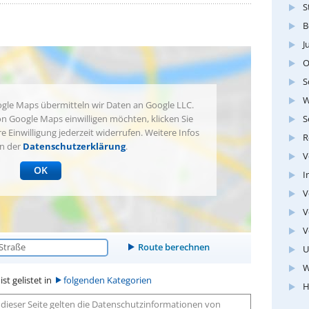
S
B
J
O
S
W
gle Maps übermitteln wir Daten an Google LLC.
S
n Google Maps einwilligen möchten, klicken Sie
re Einwilligung jederzeit widerrufen. Weitere Infos
R
in der
Datenschutzerklärung
.
V
OK
I
V
V
V
U
W
st gelistet in
folgenden Kategorien
H
dieser Seite gelten die Datenschutzinformationen von