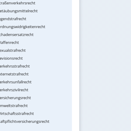
traßenverkehrsrecht
etäubungsmittelrecht
ugendstrafrecht
rdnungswidrigkeitenrecht
chadensersatzrecht
affenrecht
exualstrafrecht
evisionsrecht
erkehrsstrafrecht
nternetstrafrecht
erkehrsunfallrecht
erkehrszivilrecht
ersicherungsrecht
mweltstrafrecht
irtschaftsstrafrecht
aftpflichtversicherungsrecht