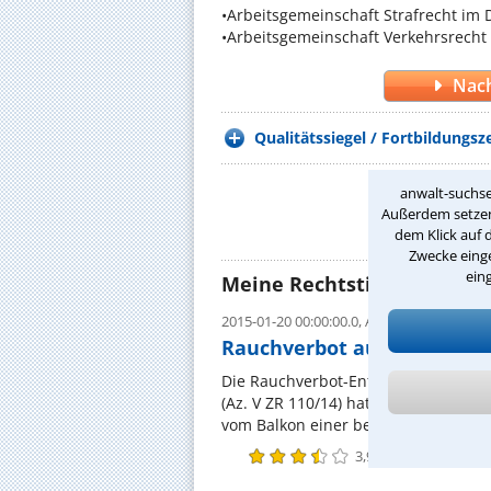
•Arbeitsgemeinschaft Strafrecht im 
•Arbeitsgemeinschaft Verkehrsrecht
Nach
Qualitätssiegel / Fortbildungsze
anwalt-suchse
D
Außerdem setzen 
dem Klick auf 
Zwecke einge
ein
Meine Rechtstipps
2015-01-20 00:00:00.0,
Autor Bernd Eickel
Rauchverbot auf dem Balk
Die Rauchverbot-Entscheidung des BG
(Az. V ZR 110/14) hat der Bundesger
vom Balkon einer benachbarten Wohn
3,9
/
5
(
14
Bewertunge