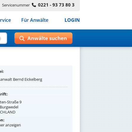
0221 - 93 73 80 3
Servicenummer
rvice
Für Anwälte
LOGIN
i:
anwalt Bernd Eickelberg
ift:
ten-Straße 9
 Burgwedel
SCHLAND
on:
r anzeigen