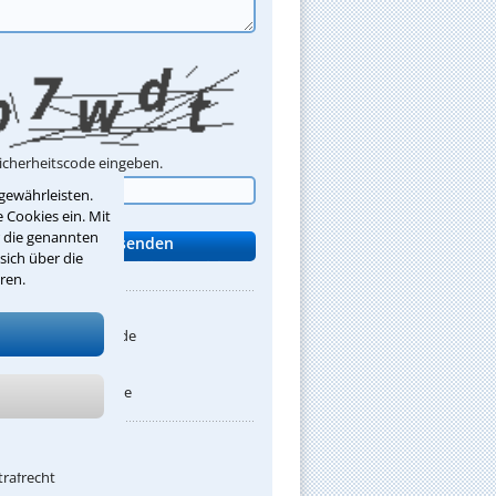
Sicherheitscode eingeben.
gewährleisten.
 Cookies ein. Mit
r die genannten
sich über die
ren.
:
anwalt-burgwedel.de
net:
nwalt-burgwedel.de
 Rechtsgebiete:
trafrecht