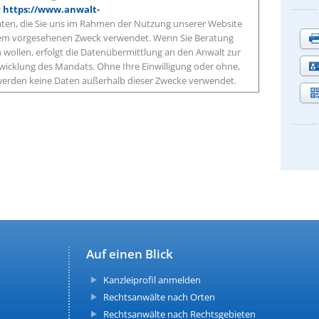
r
https://www.anwalt-
aten, die Sie uns im Rahmen der Nutzung unserer Website
 dem vorgesehenen Zweck verwendet. Wenn Sie Beratung
wollen, erfolgt die Datenübermittlung an den Anwalt zur
icklung des Mandats. Ohne Ihre Einwilligung oder ohne,
, werden keine Daten außerhalb dieser Zwecke verwendet.
Auf einen Blick
Kanzleiprofil anmelden
Rechtsanwälte nach Orten
Rechtsanwälte nach Rechtsgebieten