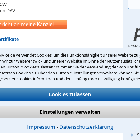
DAV
 im DAV
richt an meine Kanzlei
rtifikate
Bitte 
rvice.de verwendet Cookies, um die Funktionsfähigkeit unserer Website zu 
iesen Anwalt bewerten
wir zur Weiterentwicklung unserer Website im Sinne der Nutzer zusätzliche
den Button "Cookies zulassen" stimmen Sie der Verwendung der von uns fü
setzten Cookies zu. Über den Button "Einstellungen verwalten" können Sie 
gesetzten Cookies informieren und den Umfang Ihrer Einwilligung konfigurie
E-Mail
berg
(362 mal gelesen)
Cookies zulassen
mail@
on?
Inter
H und ihre Folgen. Mit Urteil vom 16. Januar 2015
www.a
Einstellungen verwalten
ichtshof entschieden, dass auch Zigarettenrauch, der
ung in eine andere Wohnung hineinzieht, ...
Impressum
Datenschutzerklärung
Meine
⁃
n)
S