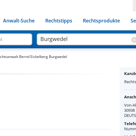
Anwalt-Suche
Rechtstipps
Rechtsprodukte
Se
ht
chtsanwalt Bernd Eickelberg Burgwedel
Kanzle
Rechts
Anschr
Von-Al
30938
DEUT
Telef
Numme