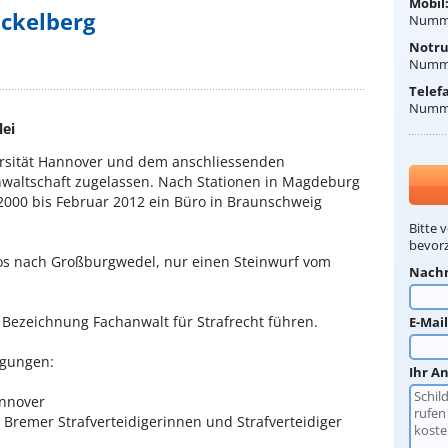
Mobil
ickelberg
Numme
Notru
Numme
Telef
Numme
lei
rsität Hannover und dem anschliessenden
nwaltschaft zugelassen. Nach Stationen in Magdeburg
000 bis Februar 2012 ein Büro in Braunschweig
Bitte 
bevorz
ros nach Großburgwedel, nur einen Steinwurf vom
Nach
e Bezeichnung Fachanwalt für Strafrecht führen.
E-Mai
igungen:
Ihr A
annover
Bremer Strafverteidigerinnen und Strafverteidiger