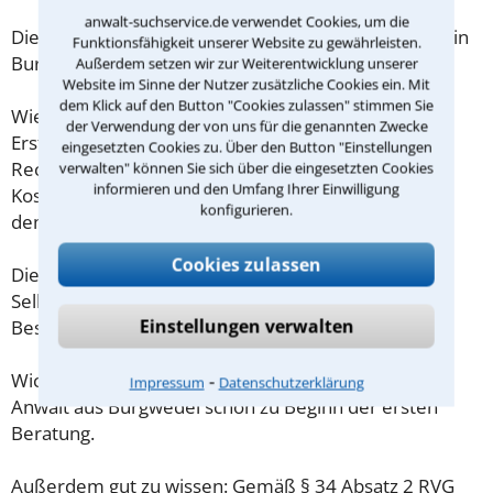
anwalt-suchservice.de verwendet Cookies, um die
Die Kosten eines Anwalts für Straßenverkehrsrecht in
Funktionsfähigkeit unserer Website zu gewährleisten.
Burgwedel sind oft geringer als gedacht!
Außerdem setzen wir zur Weiterentwicklung unserer
Website im Sinne der Nutzer zusätzliche Cookies ein. Mit
dem Klick auf den Button "Cookies zulassen" stimmen Sie
Wieviel ein Rechtsanwalt in Burgwedel für eine
der Verwendung der von uns für die genannten Zwecke
Erstberatung verlangen darf, ist in §34 des
eingesetzten Cookies zu. Über den Button "Einstellungen
Rechtsanwaltsvergütungsgesetz (RVG) geregelt. Die
verwalten" können Sie sich über die eingesetzten Cookies
informieren und den Umfang Ihrer Einwilligung
Kosten für das erste Beratungsgespräch betragen
konfigurieren.
demnach maximal 190,00 € zzgl. MwSt.
Cookies zulassen
Diese Regelung gilt jedoch nur für Verbraucher. Für
Selbstständige oder Freiberufler gilt diese
Einstellungen verwalten
Beschränkung nicht.
Wichtig daher: Klären Sie die Kostenfrage mit Ihrem
⁃
Impressum
Datenschutzerklärung
Anwalt aus Burgwedel schon zu Beginn der ersten
Beratung.
Außerdem gut zu wissen: Gemäß § 34 Absatz 2 RVG