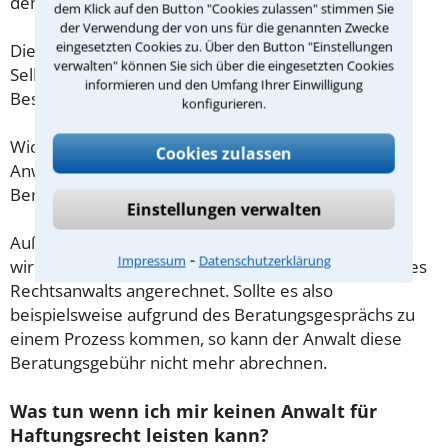
demnach maximal 190,00 € zzgl. MwSt.
dem Klick auf den Button "Cookies zulassen" stimmen Sie
der Verwendung der von uns für die genannten Zwecke
eingesetzten Cookies zu. Über den Button "Einstellungen
Diese Regelung gilt jedoch nur für Verbraucher. Für
verwalten" können Sie sich über die eingesetzten Cookies
Selbstständige oder Freiberufler gilt diese
informieren und den Umfang Ihrer Einwilligung
Beschränkung nicht.
konfigurieren.
Wichtig daher: Klären Sie die Kostenfrage mit Ihrem
Cookies zulassen
Anwalt aus Aachen schon zu Beginn der ersten
Beratung.
Einstellungen verwalten
Außerdem gut zu wissen: Gemäß § 34 Absatz 2 RVG
⁃
Impressum
Datenschutzerklärung
wird die Beratungsgebühr auf weitere Tätigkeiten des
Rechtsanwalts angerechnet. Sollte es also
beispielsweise aufgrund des Beratungsgesprächs zu
einem Prozess kommen, so kann der Anwalt diese
Beratungsgebühr nicht mehr abrechnen.
Was tun wenn ich mir keinen Anwalt für
Haftungsrecht leisten kann?