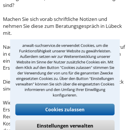
sind?
Machen Sie sich vorab schriftliche Notizen und
nehmen Sie diese zum Beratungsgespräch in Lübeck
mit.
anwalt-suchservice.de verwendet Cookies, um die
Nachdem Sie über das Kontaktformular einen Rückruf
Funktionsfähigkeit unserer Website zu gewährleisten.
in einer Kanzlei angefordert haben, stellen wir Ihnen
Außerdem setzen wir zur Weiterentwicklung unserer
eine Checkliste zur Verfügung, mit der Sie das
Website im Sinne der Nutzer zusätzliche Cookies ein. Mit
Erstgespräch ausreichend vorbereiten können.
dem Klick auf den Button "Cookies zulassen" stimmen Sie
der Verwendung der von uns für die genannten Zwecke
eingesetzten Cookies zu. Über den Button "Einstellungen
Die Kosten eines Anwalts für Haftungsrecht in Lübeck
verwalten" können Sie sich über die eingesetzten Cookies
sind oft geringer als gedacht!
informieren und den Umfang Ihrer Einwilligung
konfigurieren.
Wieviel ein Rechtsanwalt in Lübeck für eine
Cookies zulassen
Erstberatung verlangen darf, ist in §34 des
Rechtsanwaltsvergütungsgesetz (RVG) geregelt. Die
Kosten für das erste Beratungsgespräch betragen
Einstellungen verwalten