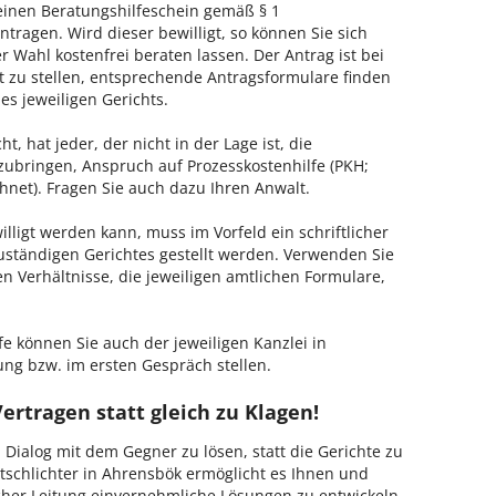
, einen Beratungshilfeschein gemäß § 1
tragen. Wird dieser bewilligt, so können Sie sich
 Wahl kostenfrei beraten lassen. Der Antrag ist bei
t zu stellen, entsprechende Antragsformulare finden
es jeweiligen Gerichts.
, hat jeder, der nicht in der Lage ist, die
zubringen, Anspruch auf Prozesskostenhilfe (PKH;
hnet). Fragen Sie auch dazu Ihren Anwalt.
lligt werden kann, muss im Vorfeld ein schriftlicher
zuständigen Gerichtes gestellt werden. Verwenden Sie
hen Verhältnisse, die jeweiligen amtlichen Formulare,
fe können Sie auch der jeweiligen Kanzlei in
ng bzw. im ersten Gespräch stellen.
ertragen statt gleich zu Klagen!
m Dialog mit dem Gegner zu lösen, statt die Gerichte zu
tschlichter in Ahrensbök ermöglicht es Ihnen und
ischer Leitung einvernehmliche Lösungen zu entwickeln.