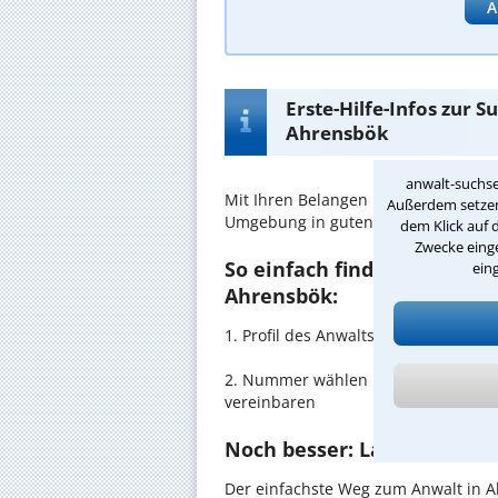
A
Erste-Hilfe-Infos zur 
Ahrensbök
anwalt-suchse
Mit Ihren Belangen im
Schenkung
si
Außerdem setzen 
Umgebung in guten Händen.
dem Klick auf 
Zwecke einge
So einfach finden Sie den 
ein
Ahrensbök:
1. Profil des Anwalts für Schenkun
2. Nummer wählen und direkt mit de
vereinbaren
Noch besser: Lassen Sie si
Der einfachste Weg zum Anwalt in A