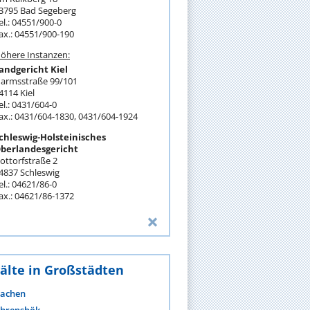
3795 Bad Segeberg
el.: 04551/900-0
ax.: 04551/900-190
öhere Instanzen:
andgericht Kiel
armsstraße 99/101
4114 Kiel
el.: 0431/604-0
ax.: 0431/604-1830, 0431/604-1924
chleswig-Holsteinisches
berlandesgericht
ottorfstraße 2
4837 Schleswig
el.: 04621/86-0
ax.: 04621/86-1372
älte in Großstädten
achen