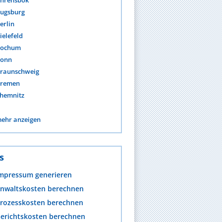
hrensbök
ugsburg
erlin
ielefeld
ochum
onn
raunschweig
remen
hemnitz
ehr anzeigen
s
mpressum generieren
nwaltskosten berechnen
rozesskosten berechnen
erichtskosten berechnen