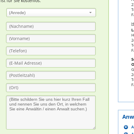
t für Sie kostenlos.
2
T
(Anrede)
F
H
L
H
2
T
F
S
O
G
2
T
F
Anw
A