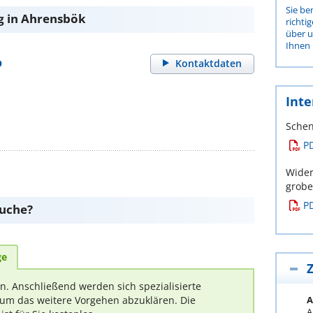
Sie be
g in Ahrensbök
richti
über 
Ihnen 
o
Kontaktdaten
Inte
Schen
P
Wider
grob
P
suche?
ge
Z
rn. Anschließend werden sich spezialisierte
A
um das weitere Vorgehen abzuklären. Die
A