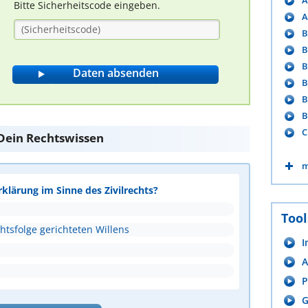
A
Bitte Sicherheitscode eingeben.
A
B
B
B
B
B
B
C
e Dein Rechtswissen
m
rklärung im Sinne des Zivilrechts?
Tool
htsfolge gerichteten Willens
I
A
P
G