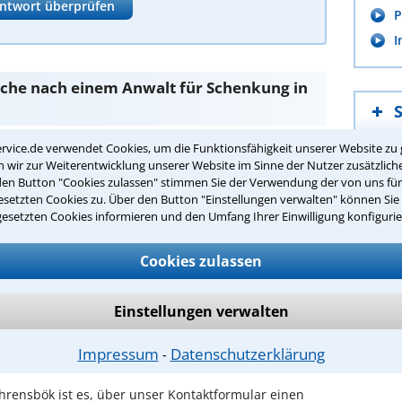
ntwort überprüfen
P
I
Suche nach einem Anwalt für Schenkung in
rvice.de verwendet Cookies, um die Funktionsfähigkeit unserer Website zu 
nd Sie bei unseren Anwälten aus Ahrensbök und
wir zur Weiterentwicklung unserer Website im Sinne der Nutzer zusätzliche
den Button "Cookies zulassen" stimmen Sie der Verwendung der von uns fü
setzten Cookies zu. Über den Button "Einstellungen verwalten" können Sie 
passenden Anwalt für Schenkung in
gesetzten Cookies informieren und den Umfang Ihrer Einwilligung konfigurie
Cookies zulassen
g in Ihrer Umgebung auswählen
r Kanzlei in Ahrensbök einen Beratungstermin
Einstellungen verwalten
Impressum
Datenschutzerklärung
⁃
ch zurückrufen
hrensbök ist es, über unser Kontaktformular einen