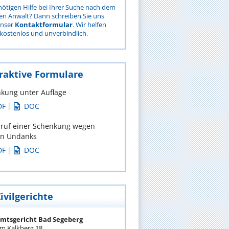
nötigen Hilfe bei Ihrer Suche nach dem
gen Anwalt? Dann schreiben Sie uns
unser
Kontaktformular
. Wir helfen
kostenlos und unverbindlich.
raktive Formulare
kung unter Auflage
DF
|
DOC
ruf einer Schenkung wegen
en Undanks
DF
|
DOC
ivilgerichte
mtsgericht Bad Segeberg
m Kalkberg 18