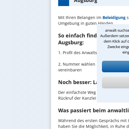
Augsburg
Mit Ihren Belangen im
Beleidigung
s
Umgebung in guten Händen.
anwalt-suchse
So einfach finden Sie den 
Außerdem setzen 
dem Klick auf 
Augsburg:
Zwecke einge
ein
1. Profil des Anwalts für Beleidigu
2. Nummer wählen und direkt mit de
vereinbaren
Noch besser: Lassen Sie si
Der einfachste Weg zum Anwalt in A
Rückruf der Kanzlei anzufordern - pr
Was passiert beim anwaltl
Während des ersten Gesprächs mit I
haben Sie die Möglichkeit, in Ruhe d