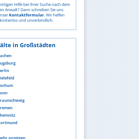
nötigen Hilfe bei Ihrer Suche nach dem
gen Anwalt? Dann schreiben Sie uns
unser
Kontaktformular
. Wir helfen
kostenlos und unverbindlich.
älte in Großstädten
achen
ugsburg
erlin
ielefeld
ochum
onn
raunschweig
remen
hemnitz
ortmund
ehr anzeigen