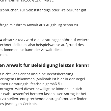
h maximal 190,00 € zzgl. MwSt.
erbraucher. Für Selbstständige oder Freiberufler gilt
nfrage mit Ihrem Anwalt aus Augsburg schon zu
 Absatz 2 RVG wird die Beratungsgebühr auf weitere
echnet. Sollte es also beispielsweise aufgrund des
ss kommen, so kann der Anwalt diese
hnen.
en Anwalt für Beleidigung leisten kann?
h nicht vor Gericht und eine Rechtsberatung
geringem Einkommen (Maßstab ist hier in der Regel
, einen Beratungshilfeschein gemäß § 1
tragen. Wird dieser bewilligt, so können Sie sich
 Wahl kostenfrei beraten lassen. Der Antrag ist bei
t zu stellen, entsprechende Antragsformulare finden
es jeweiligen Gerichts.