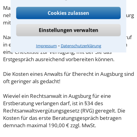
Machen Sie sich vorab schriftliche Notizen und
Cookies zulassen
nehmen Sie diese zum Beratungsgespräch in Augsburg
mit.
Einstellungen verwalten
Nachdem Sie über das Kontaktformular einen Rückruf
in einer Kanzlei angefordert haben, stellen wir Ihnen
⁃
Impressum
Datenschutzerklärung
eine Checkliste zur Verfügung, mit der Sie das
Erstgespräch ausreichend vorbereiten können.
Die Kosten eines Anwalts für Eherecht in Augsburg sind
oft geringer als gedacht!
Wieviel ein Rechtsanwalt in Augsburg für eine
Erstberatung verlangen darf, ist in §34 des
Rechtsanwaltsvergütungsgesetz (RVG) geregelt. Die
Kosten für das erste Beratungsgespräch betragen
demnach maximal 190,00 € zzgl. MwSt.