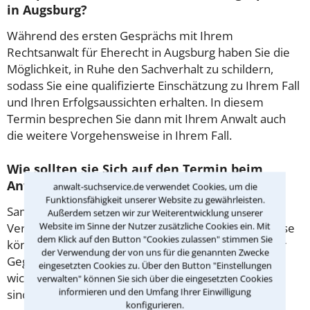
in Augsburg?
Während des ersten Gesprächs mit Ihrem
Rechtsanwalt für Eherecht in Augsburg haben Sie die
Möglichkeit, in Ruhe den Sachverhalt zu schildern,
sodass Sie eine qualifizierte Einschätzung zu Ihrem Fall
und Ihren Erfolgsaussichten erhalten. In diesem
Termin besprechen Sie dann mit Ihrem Anwalt auch
die weitere Vorgehensweise in Ihrem Fall.
Wie sollten sie Sich auf den Termin beim
Anwalt vorbereiten?
anwalt-suchservice.de verwendet Cookies, um die
Funktionsfähigkeit unserer Website zu gewährleisten.
Sammeln Sie im Vorfeld alle Unterlagen wie z.B.
Außerdem setzen wir zur Weiterentwicklung unserer
Website im Sinne der Nutzer zusätzliche Cookies ein. Mit
Verträge oder Briefe sowie die Briefumschläge. Diese
dem Klick auf den Button "Cookies zulassen" stimmen Sie
könnten mitunter Aufschluss darüber geben, ob der
der Verwendung der von uns für die genannten Zwecke
Gegner Fristen beachtet hat. Gibt es Zeugen oder
eingesetzten Cookies zu. Über den Button "Einstellungen
wichtige Adressen, die für den Fall von Bedeutung
verwalten" können Sie sich über die eingesetzten Cookies
informieren und den Umfang Ihrer Einwilligung
sind?
konfigurieren.