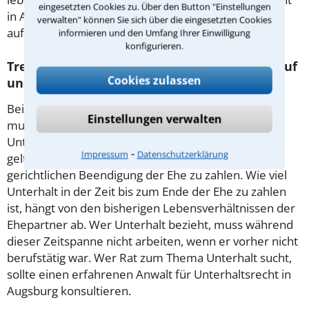
eingesetzten Cookies zu. Über den Button "Einstellungen
in Augsburg klärt Sie über die notwendigen Schritte
verwalten" können Sie sich über die eingesetzten Cookies
auf.
informieren und den Umfang Ihrer Einwilligung
konfigurieren.
Trennungsunterhalt: Wer hat Anspruch darauf
Cookies zulassen
und wie wird er berechnet?
Bei einem Ehepaar, das nicht mehr zusammen ist,
Einstellungen verwalten
muss der finanziell stärkere Partner dem anderen
Unterhalt zahlen. Für den nachehelichen Unterhalt
⁃
Impressum
Datenschutzerklärung
gelten andere Vorschriften; dieser ist erst nach der
gerichtlichen Beendigung der Ehe zu zahlen. Wie viel
Unterhalt in der Zeit bis zum Ende der Ehe zu zahlen
ist, hängt von den bisherigen Lebensverhältnissen der
Ehepartner ab. Wer Unterhalt bezieht, muss während
dieser Zeitspanne nicht arbeiten, wenn er vorher nicht
berufstätig war. Wer Rat zum Thema Unterhalt sucht,
sollte einen erfahrenen Anwalt für Unterhaltsrecht in
Augsburg konsultieren.