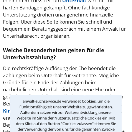
In einem Rechtsstreit um
Unterhalt
wird oft mit
harten Bandagen gekämpft. Ohne fachkundige
Unterstützung drohen unangenehme finanzielle
Folgen. Über diese Seite können Sie schnell und
bequem ein Beratungsgespräch mit einem Anwalt für
Unterhaltsrecht organisieren.
Welche Besonderheiten gelten für die
Unterhaltszahlung?
Die rechtskräftige Auflösung der Ehe beendet die
Zahlungen beim Unterhalt für Getrennte. Mögliche
Gründe für ein Ende der Zahlungen beim
nachehelichen Unterhalt sind eine neue Ehe oder
geänderte finanzielle Verhältnisse. Bis zum Ende von
anwalt-suchservice.de verwendet Cookies, um die
Berufsausbildung und unter Umständen Studium ist
Funktionsfähigkeit unserer Website zu gewährleisten.
Kindesunterhalt
zu zahlen. Der Ehegattenunterhalt
Außerdem setzen wir zur Weiterentwicklung unserer
endet auch durch Verwirkung, etwa, wenn der
Website im Sinne der Nutzer zusätzliche Cookies ein. Mit
dem Klick auf den Button "Cookies zulassen" stimmen Sie
Begünstigte in einer neuen, verfestigten Beziehung
der Verwendung der von uns für die genannten Zwecke
lebt. Ein erfahrener Rechtsanwalt für Unterhaltsrecht