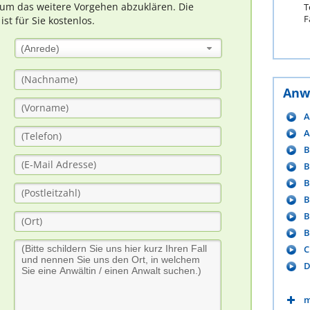
um das weitere Vorgehen abzuklären. Die
T
F
t für Sie kostenlos.
(Anrede)
Anw
A
A
B
B
B
B
B
B
C
D
m