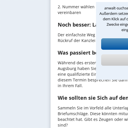
2. Nummer wählen und direkt mit de
anwalt-suchse
vereinbaren
Außerdem setzen 
dem Klick auf 
Noch besser: Lassen Sie si
Zwecke einge
ein
Der einfachste Weg zum Anwalt in A
Rückruf der Kanzlei anzufordern - pr
Was passiert beim anwaltl
Während des ersten Gesprächs mit I
Augsburg haben Sie die Möglichkeit,
eine qualifizierte Einschätzung zu I
diesem Termin besprechen Sie dann
in Ihrem Fall.
Wie sollten sie Sich auf d
Sammeln Sie im Vorfeld alle Unterlag
Briefumschläge. Diese könnten mitu
beachtet hat. Gibt es Zeugen oder w
sind?