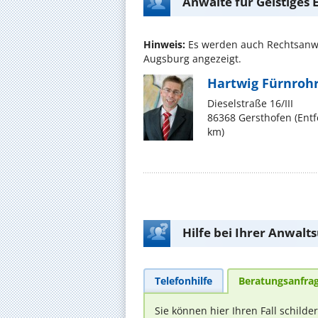
Anwälte für Geistiges
Hinweis:
Es werden auch Rechtsanw
Augsburg angezeigt.
Hartwig Fürnroh
Dieselstraße 16/III
86368 Gersthofen (Ent
km)
Hilfe bei Ihrer Anwalt
Telefonhilfe
Beratungsanfra
Sie können hier Ihren Fall schilde