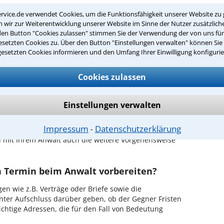
r Kanzlei in Augsburg einen Beratungstermin
rvice.de verwendet Cookies, um die Funktionsfähigkeit unserer Website zu 
wir zur Weiterentwicklung unserer Website im Sinne der Nutzer zusätzliche
den Button "Cookies zulassen" stimmen Sie der Verwendung der von uns fü
ch zurückrufen
setzten Cookies zu. Über den Button "Einstellungen verwalten" können Sie 
gesetzten Cookies informieren und den Umfang Ihrer Einwilligung konfigurie
ugsburg ist es, über unser Kontaktformular einen
obieren Sie es gleich aus.
Cookies zulassen
ichen Erstgespräch in Augsburg?
Einstellungen verwalten
hrem Rechtsanwalt für Geistiges Eigentum in
 in Ruhe den Sachverhalt zu schildern, sodass Sie
Impressum
Datenschutzerklärung
⁃
hrem Fall und Ihren Erfolgsaussichten erhalten. In
 mit Ihrem Anwalt auch die weitere Vorgehensweise
en Termin beim Anwalt vorbereiten?
en wie z.B. Verträge oder Briefe sowie die
nter Aufschluss darüber geben, ob der Gegner Fristen
ichtige Adressen, die für den Fall von Bedeutung