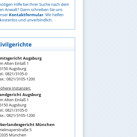
nötigen Hilfe bei Ihrer Suche nach dem
gen Anwalt? Dann schreiben Sie uns
unser
Kontaktformular
. Wir helfen
kostenlos und unverbindlich.
ivilgerichte
mtsgericht Augsburg
m Alten Einlaß 1
6150 Augsburg
el.: 0821/3105-0
ax.: 0821/3105-1200
öhere Instanzen:
andgericht Augsburg
m Alten Einlaß 1
6150 Augsburg
el.: 0821/3105-0
ax.: 0821/3105-1200
berlandesgericht München
rielmayerstraße 5
0335 München