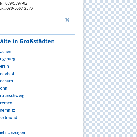
el.: 089/5597-02
ax.: 089/5597-3570
älte in Großstädten
achen
ugsburg
erlin
ielefeld
ochum
onn
raunschweig
remen
hemnitz
ortmund
ehr anzeigen