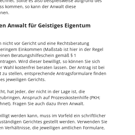
echnet. Sollte es also beispielsweise aufgrund des
ss kommen, so kann der Anwalt diese
hnen.
en Anwalt für Geistiges Eigentum
h nicht vor Gericht und eine Rechtsberatung
geringem Einkommen (Maßstab ist hier in der Regel
, einen Beratungshilfeschein gemäß § 1
tragen. Wird dieser bewilligt, so können Sie sich
 Wahl kostenfrei beraten lassen. Der Antrag ist bei
t zu stellen, entsprechende Antragsformulare finden
es jeweiligen Gerichts.
, hat jeder, der nicht in der Lage ist, die
zubringen, Anspruch auf Prozesskostenhilfe (PKH;
hnet). Fragen Sie auch dazu Ihren Anwalt.
lligt werden kann, muss im Vorfeld ein schriftlicher
zuständigen Gerichtes gestellt werden. Verwenden Sie
hen Verhältnisse, die jeweiligen amtlichen Formulare,