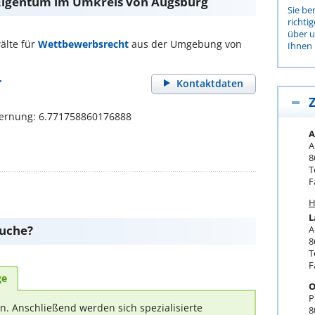
 Eigentum im Umkreis von Augsburg
Sie be
richti
über 
älte für
Wettbewerbsrecht
aus der Umgebung von
Ihnen 
r
Kontaktdaten
Z
fernung: 6.771758860176888
A
A
8
T
F
H
L
suche?
A
8
T
F
ge
O
P
rn. Anschließend werden sich spezialisierte
8