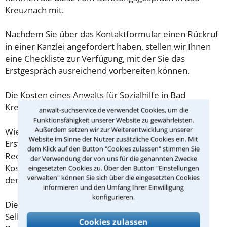
Kreuznach mit.
Nachdem Sie über das Kontaktformular einen Rückruf
in einer Kanzlei angefordert haben, stellen wir Ihnen
eine Checkliste zur Verfügung, mit der Sie das
Erstgespräch ausreichend vorbereiten können.
Die Kosten eines Anwalts für Sozialhilfe in Bad
Kreuznach sind oft geringer als gedacht!
anwalt-suchservice.de verwendet Cookies, um die
Funktionsfähigkeit unserer Website zu gewährleisten.
Außerdem setzen wir zur Weiterentwicklung unserer
Wieviel ein Rechtsanwalt in Bad Kreuznach für eine
Website im Sinne der Nutzer zusätzliche Cookies ein. Mit
Erstberatung verlangen darf, ist in §34 des
dem Klick auf den Button "Cookies zulassen" stimmen Sie
Rechtsanwaltsvergütungsgesetz (RVG) geregelt. Die
der Verwendung der von uns für die genannten Zwecke
Kosten für das erste Beratungsgespräch betragen
eingesetzten Cookies zu. Über den Button "Einstellungen
verwalten" können Sie sich über die eingesetzten Cookies
demnach maximal 190,00 € zzgl. MwSt.
informieren und den Umfang Ihrer Einwilligung
konfigurieren.
Diese Regelung gilt jedoch nur für Verbraucher. Für
Selbstständige oder Freiberufler gilt diese
Cookies zulassen