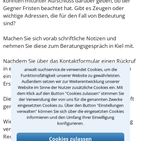
könnten mitunter Aufschluss darüber geben, ob der
Gegner Fristen beachtet hat. Gibt es Zeugen oder
wichtige Adressen, die für den Fall von Bedeutung
sind?
Machen Sie sich vorab schriftliche Notizen und
nehmen Sie diese zum Beratungsgespräch in Kiel mit.
Nachdem Sie über das Kontaktformular einen Rückruf
in einer Kanzlei angefordert haben, stellen wir Ihnen
anwalt-suchservice.de verwendet Cookies, um die
eine Checkliste zur Verfügung, mit der Sie das
Funktionsfähigkeit unserer Website zu gewährleisten.
Außerdem setzen wir zur Weiterentwicklung unserer
Erstgespräch ausreichend vorbereiten können.
Website im Sinne der Nutzer zusätzliche Cookies ein. Mit
dem Klick auf den Button "Cookies zulassen" stimmen Sie
Die Kosten eines Anwalts für Sozialhilfe in Kiel sind oft
der Verwendung der von uns für die genannten Zwecke
eingesetzten Cookies zu. Über den Button "Einstellungen
geringer als gedacht!
verwalten" können Sie sich über die eingesetzten Cookies
informieren und den Umfang Ihrer Einwilligung
Wieviel ein Rechtsanwalt in Kiel für eine Erstberatung
konfigurieren.
verlangen darf, ist in §34 des
Rechtsanwaltsvergütungsgesetz (RVG) geregelt. Die
Cookies zulassen