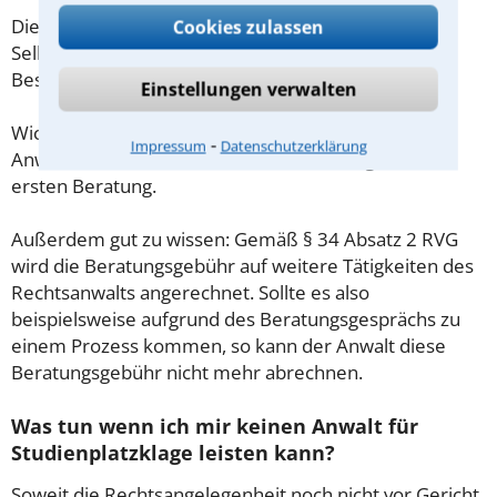
Diese Regelung gilt jedoch nur für Verbraucher. Für
Cookies zulassen
Selbstständige oder Freiberufler gilt diese
Beschränkung nicht.
Einstellungen verwalten
Wichtig daher: Klären Sie die Kostenfrage mit Ihrem
⁃
Impressum
Datenschutzerklärung
Anwalt aus Bad Münstereifel schon zu Beginn der
ersten Beratung.
Außerdem gut zu wissen: Gemäß § 34 Absatz 2 RVG
wird die Beratungsgebühr auf weitere Tätigkeiten des
Rechtsanwalts angerechnet. Sollte es also
beispielsweise aufgrund des Beratungsgesprächs zu
einem Prozess kommen, so kann der Anwalt diese
Beratungsgebühr nicht mehr abrechnen.
Was tun wenn ich mir keinen Anwalt für
Studienplatzklage leisten kann?
Soweit die Rechtsangelegenheit noch nicht vor Gericht