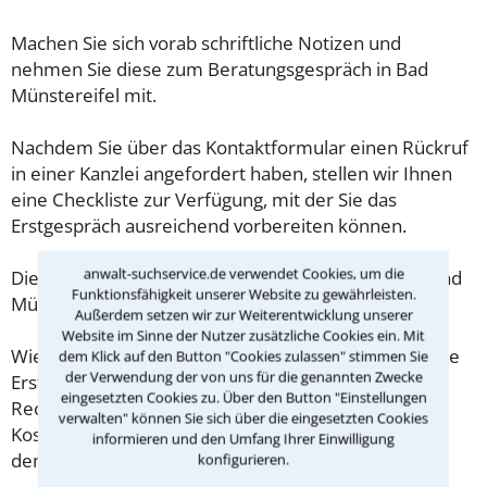
Machen Sie sich vorab schriftliche Notizen und
nehmen Sie diese zum Beratungsgespräch in Bad
Münstereifel mit.
Nachdem Sie über das Kontaktformular einen Rückruf
in einer Kanzlei angefordert haben, stellen wir Ihnen
eine Checkliste zur Verfügung, mit der Sie das
Erstgespräch ausreichend vorbereiten können.
anwalt-suchservice.de verwendet Cookies, um die
Die Kosten eines Anwalts für Studienplatzklage in Bad
Funktionsfähigkeit unserer Website zu gewährleisten.
Münstereifel sind oft geringer als gedacht!
Außerdem setzen wir zur Weiterentwicklung unserer
Website im Sinne der Nutzer zusätzliche Cookies ein. Mit
Wieviel ein Rechtsanwalt in Bad Münstereifel für eine
dem Klick auf den Button "Cookies zulassen" stimmen Sie
der Verwendung der von uns für die genannten Zwecke
Erstberatung verlangen darf, ist in §34 des
eingesetzten Cookies zu. Über den Button "Einstellungen
Rechtsanwaltsvergütungsgesetz (RVG) geregelt. Die
verwalten" können Sie sich über die eingesetzten Cookies
Kosten für das erste Beratungsgespräch betragen
informieren und den Umfang Ihrer Einwilligung
demnach maximal 190,00 € zzgl. MwSt.
konfigurieren.