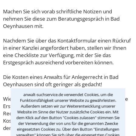
Machen Sie sich vorab schriftliche Notizen und
nehmen Sie diese zum Beratungsgespräch in Bad
Oeynhausen mit.
Nachdem Sie über das Kontaktformular einen Rückruf
in einer Kanzlei angefordert haben, stellen wir Ihnen
eine Checkliste zur Verfügung, mit der Sie das
Erstgespräch ausreichend vorbereiten können.
Die Kosten eines Anwalts für Anlegerrecht in Bad
Oeynhausen sind oft geringer als gedacht!
anwalt-suchservice.de verwendet Cookies, um die
Wieviel ein Rechtsanwalt in Bad Oeynhausen für eine
Funktionsfähigkeit unserer Website zu gewährleisten.
Erstberatung verlangen darf, ist in §34 des
Außerdem setzen wir zur Weiterentwicklung unserer
Website im Sinne der Nutzer zusätzliche Cookies ein. Mit
Rechtsanwaltsvergütungsgesetz (RVG) geregelt. Die
dem Klick auf den Button "Cookies zulassen" stimmen Sie
Kosten für das erste Beratungsgespräch betragen
der Verwendung der von uns für die genannten Zwecke
demnach maximal 190,00 € zzgl. MwSt.
eingesetzten Cookies zu. Über den Button "Einstellungen
verwalten" können Sie sich über die eingesetzten Cookies