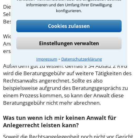
informieren und den Umfang Ihrer Einwilligung
Diese Regelung gilt jedoch nur für Verbraucher. Für
konfigurieren.
Selbstständige oder Freiberufler gilt diese
Beschränkung nicht.
Cookies zulassen
Wichtig daher: Klären Sie die Kostenfrage mit Ihrem
Einstellungen verwalten
Anwalt aus Bad Oeynhausen schon zu Beginn der
ersten Beratung.
⁃
Impressum
Datenschutzerklärung
Außerdem gut zu wissen: Gemäß § 34 Absatz 2 RVG
wird die Beratungsgebühr auf weitere Tätigkeiten des
Rechtsanwalts angerechnet. Sollte es also
beispielsweise aufgrund des Beratungsgesprächs zu
einem Prozess kommen, so kann der Anwalt diese
Beratungsgebühr nicht mehr abrechnen.
Was tun wenn ich mir keinen Anwalt für
Anlegerrecht leisten kann?
Soweit die Rechtsangelegenheit noch nicht vor Gericht