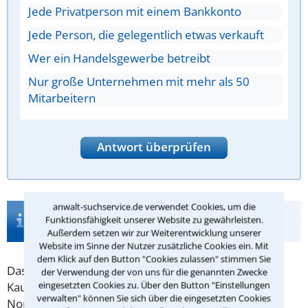
Jede Privatperson mit einem Bankkonto
Jede Person, die gelegentlich etwas verkauft
Wer ein Handelsgewerbe betreibt
Nur große Unternehmen mit mehr als 50
Mitarbeitern
Antwort überprüfen
anwalt-suchservice.de verwendet Cookies, um die
Infos zur Suche nach einem Anwalt für
Funktionsfähigkeit unserer Website zu gewährleisten.
Handelsrecht in Bad Tölz
Außerdem setzen wir zur Weiterentwicklung unserer
Website im Sinne der Nutzer zusätzliche Cookies ein. Mit
dem Klick auf den Button "Cookies zulassen" stimmen Sie
Das
Handelsrecht
reicht vom kleinen
der Verwendung der von uns für die genannten Zwecke
eingesetzten Cookies zu. Über den Button "Einstellungen
Kaufmannsladen bis zu einer großen Reederei in
verwalten" können Sie sich über die eingesetzten Cookies
Norddeutschland. Grundsätzlich gelten viele