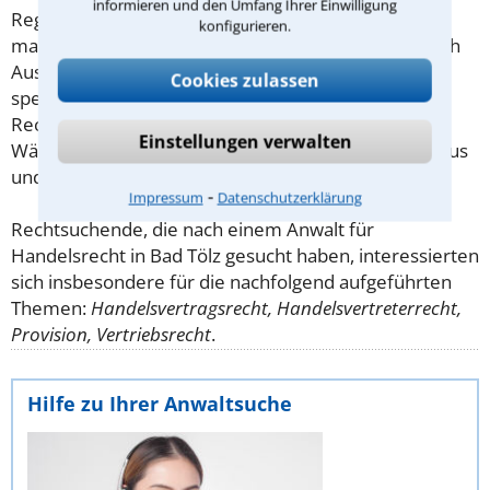
informieren und den Umfang Ihrer Einwilligung
Regelungen im Handelsrecht für alle Kaufleute. Für
konfigurieren.
manche Branchen oder Firmengrößen gibt es jedoch
Ausnahmen. Ein im Handelsrecht auf Ihren Bereich
Cookies zulassen
spezialisierter Anwalt kann Ihnen bei Ihrem
Rechtsproblem kompetent und konsequent helfen.
Einstellungen verwalten
Wählen Sie einen Anwalt Handelsrecht in Bad Tölz aus
und kontaktieren Sie diesen unverbindlich.
⁃
Impressum
Datenschutzerklärung
Rechtsuchende, die nach einem Anwalt für
Handelsrecht in Bad Tölz gesucht haben, interessierten
sich insbesondere für die nachfolgend aufgeführten
Themen:
Handelsvertragsrecht, Handelsvertreterrecht,
Provision, Vertriebsrecht
.
Hilfe zu Ihrer Anwaltsuche