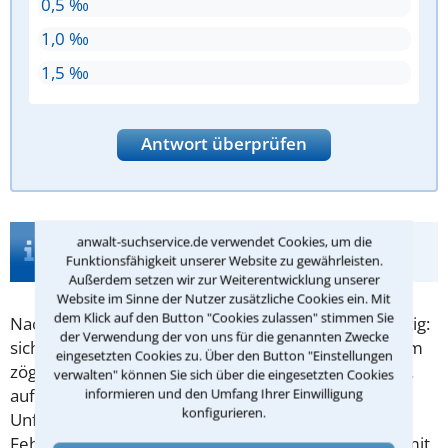
0,5 ‰
1,0 ‰
1,5 ‰
Antwort überprüfen
Infos zur Suche nach einem Anwalt für
anwalt-suchservice.de verwendet Cookies, um die
Verkehrsunfall in Bad Vilbel
Funktionsfähigkeit unserer Website zu gewährleisten.
Außerdem setzen wir zur Weiterentwicklung unserer
Website im Sinne der Nutzer zusätzliche Cookies ein. Mit
dem Klick auf den Button "Cookies zulassen" stimmen Sie
Nach einem
Verkehrsunfall
ist vor allem eins wichtig:
der Verwendung der von uns für die genannten Zwecke
sich richtig zu verhalten. Denn schnell wird aus einem
eingesetzten Cookies zu. Über den Button "Einstellungen
zögerlichen Verhalten Mitschuld und Sie bleiben ggf.
verwalten" können Sie sich über die eingesetzten Cookies
informieren und den Umfang Ihrer Einwilligung
auf dem gesamten Schaden sitzen. Auch
konfigurieren.
Unfallverursacher können nach einem
Unfall
viele
Fehler begehen, die zu einer unnötig hohen Strafe mit