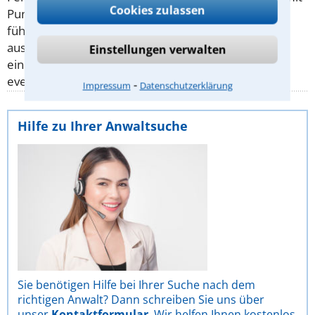
Cookies zulassen
Punkten in Flensburg,
Fahrverbot
oder
Bußgeld
führen kann, die ansonsten zumindest milder hätte
ausfallen können. Besprechen Sie Ihre Sachlage mit
Einstellungen verwalten
einem Anwalt für
Verkehrsrecht
in Bad Vilbel -
eventuell ist ein Vorort-Termin nützlich.
⁃
Impressum
Datenschutzerklärung
Hilfe zu Ihrer Anwaltsuche
Sie benötigen Hilfe bei Ihrer Suche nach dem
richtigen Anwalt? Dann schreiben Sie uns über
unser
Kontaktformular
. Wir helfen Ihnen kostenlos