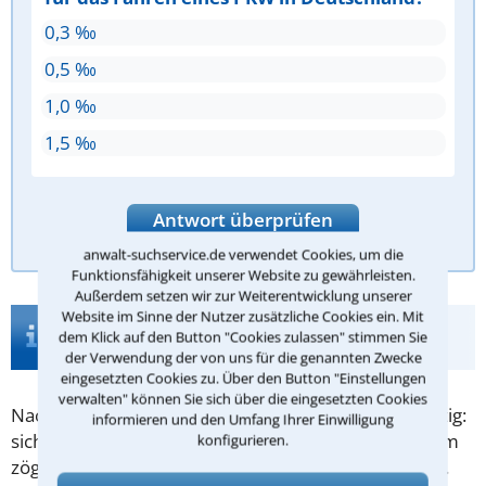
0,3 ‰
0,5 ‰
1,0 ‰
1,5 ‰
Antwort überprüfen
anwalt-suchservice.de verwendet Cookies, um die
Funktionsfähigkeit unserer Website zu gewährleisten.
Außerdem setzen wir zur Weiterentwicklung unserer
Website im Sinne der Nutzer zusätzliche Cookies ein. Mit
Infos zur Suche nach einem Anwalt für
dem Klick auf den Button "Cookies zulassen" stimmen Sie
Verkehrsunfall in Chemnitz
der Verwendung der von uns für die genannten Zwecke
eingesetzten Cookies zu. Über den Button "Einstellungen
verwalten" können Sie sich über die eingesetzten Cookies
Nach einem
Verkehrsunfall
ist vor allem eins wichtig:
informieren und den Umfang Ihrer Einwilligung
sich richtig zu verhalten. Denn schnell wird aus einem
konfigurieren.
zögerlichen Verhalten Mitschuld und Sie bleiben ggf.