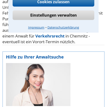
auf dem gesamten Schaden sitzen. Auch
Cookies zulassen
Unfallverursacher können nach einem
Unfall
viele
Fehler begehen, die zu einer unnötig hohen Strafe mit
Einstellungen verwalten
Punkten in Flensburg,
Fahrverbot
oder
Bußgeld
führen kann, die ansonsten zumindest milder hätte
⁃
Impressum
Datenschutzerklärung
ausfallen können. Besprechen Sie Ihre Sachlage mit
einem Anwalt für
Verkehrsrecht
in Chemnitz -
eventuell ist ein Vorort-Termin nützlich.
Hilfe zu Ihrer Anwaltsuche