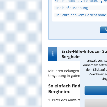
Eine mündliche Vereinbarung z
Eine bloße Mahnung
Ein Schreiben vom Gericht ohne
A
Erste-Hilfe-Infos zur 
Bergheim
anwalt-suchse
Außerdem setzen 
dem Klick auf 
Mit Ihren Belangen im
Schulden
sin
Zwecke einge
Umgebung in guten Händen.
ein
So einfach finden Sie den 
Bergheim:
1. Profil des Anwalts für Schulden 