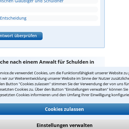
wischen Gläubiger und Schuldner
 Entscheidung
ntwort überprüfen
Suche nach einem Anwalt für Schulden in
rvice.de verwendet Cookies, um die Funktionsfähigkeit unserer Website zu 
wir zur Weiterentwicklung unserer Website im Sinne der Nutzer zusätzliche
den Button "Cookies zulassen" stimmen Sie der Verwendung der von uns fü
d Sie bei unseren Anwälten aus Bergheim und
setzten Cookies zu. Über den Button "Einstellungen verwalten" können Sie 
gesetzten Cookies informieren und den Umfang Ihrer Einwilligung konfigurie
passenden Anwalt für Schulden in
Cookies zulassen
in Ihrer Umgebung auswählen
Einstellungen verwalten