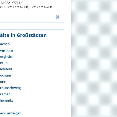
el.: 0221/7711-0
ax.: 0221/7711-600, 0221/7711-700
älte in Großstädten
achen
ugsburg
ergheim
erlin
ielefeld
ochum
onn
raunschweig
remen
hemnitz
ehr anzeigen