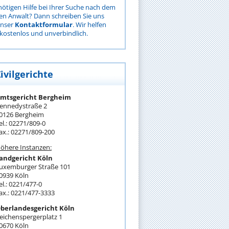
nötigen Hilfe bei Ihrer Suche nach dem
gen Anwalt? Dann schreiben Sie uns
unser
Kontaktformular
. Wir helfen
kostenlos und unverbindlich.
ivilgerichte
mtsgericht Bergheim
ennedystraße 2
0126 Bergheim
el.: 02271/809-0
ax.: 02271/809-200
öhere Instanzen:
andgericht Köln
uxemburger Straße 101
0939 Köln
el.: 0221/477-0
ax.: 0221/477-3333
berlandesgericht Köln
eichenspergerplatz 1
0670 Köln