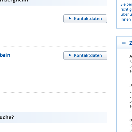
Sie be
richti
über 
Kontaktdaten
Ihnen 
Z
tein
Kontaktdaten
A
K
5
T
F
H
L
L
5
T
F
suche?
O
R
5