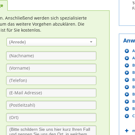
T
ge
F
rn. Anschließend werden sich spezialisierte
um das weitere Vorgehen abzuklären. Die
t für Sie kostenlos.
Anw
(Anrede)
A
A
B
B
B
B
B
B
B
C
m