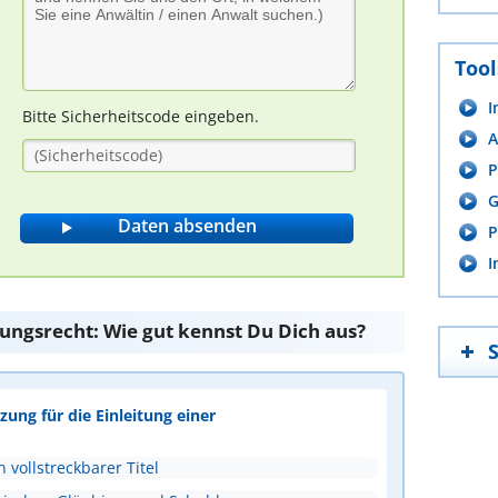
Tool
I
Bitte Sicherheitscode eingeben.
A
P
G
P
I
ungsrecht: Wie gut kennst Du Dich aus?
zung für die Einleitung einer
n vollstreckbarer Titel