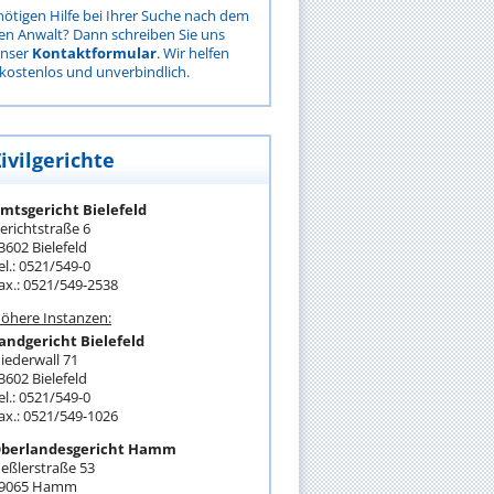
nötigen Hilfe bei Ihrer Suche nach dem
gen Anwalt? Dann schreiben Sie uns
unser
Kontaktformular
. Wir helfen
kostenlos und unverbindlich.
ivilgerichte
mtsgericht Bielefeld
erichtstraße 6
3602 Bielefeld
el.: 0521/549-0
ax.: 0521/549-2538
öhere Instanzen:
andgericht Bielefeld
iederwall 71
3602 Bielefeld
el.: 0521/549-0
ax.: 0521/549-1026
berlandesgericht Hamm
eßlerstraße 53
9065 Hamm