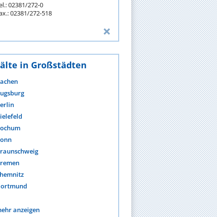
el.: 02381/272-0
ax.: 02381/272-518
älte in Großstädten
achen
ugsburg
erlin
ielefeld
ochum
onn
raunschweig
remen
hemnitz
ortmund
ehr anzeigen